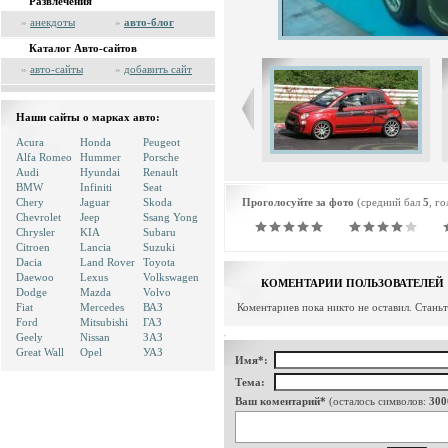
Развлечения
»
анекдоты
»
авто-блог
Каталог Авто-сайтов
»
авто-сайты
»
добавить сайт
Наши сайты о марках авто:
Acura
Honda
Peugeot
Alfa Romeo
Hummer
Porsche
Audi
Hyundai
Renault
BMW
Infiniti
Seat
Chery
Jaguar
Skoda
Проголосуйте за фото
(средний бал
5
, г
Chevrolet
Jeep
Ssang Yong
Chrysler
KIA
Subaru
Citroen
Lancia
Suzuki
Dacia
Land Rover
Toyota
Daewoo
Lexus
Volkswagen
КОМЕНТАРИИ ПОЛЬЗОВАТЕЛЕЙ
Dodge
Mazda
Volvo
Fiat
Mercedes
ВАЗ
Коментариев пока никто не оставил. Стань
Ford
Mitsubishi
ГАЗ
Geely
Nissan
ЗАЗ
Great Wall
Opel
УАЗ
Имя*:
Тема:
Ваш коментарий*
(осталось символов:
300