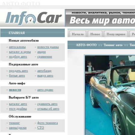
АВТО ФОТО
ГЛАВНАЯ
Начало
Новое
Популярное
Р
Новые автомобили
АВТО-ФОТО
: :
Тюнинг авто
: :
Тюн
»
автосалоны
»
новости рынка
»
каталог и цены
»
акции
»
подбор авто
»
сравнение
Подержанные авто
»
продать авто
»
автобазар
»
битые авто
»
выкуп авто
Авто-инфо
»
новости
»
авто-право
Выбираем Б/У авто
»
каталог авто
»
сравнить авто
»
тест-драйвы
»
отзывы об авто
Обслуживание
»
тюнинг
»
фото тюнинга
»
шины/диски
»
СТО