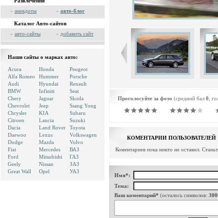
Развлечения
»
анекдоты
»
авто-блог
Каталог Авто-сайтов
»
авто-сайты
»
добавить сайт
Наши сайты о марках авто:
Acura
Honda
Peugeot
Alfa Romeo
Hummer
Porsche
Audi
Hyundai
Renault
BMW
Infiniti
Seat
Chery
Jaguar
Skoda
Проголосуйте за фото
(средний бал
0
, г
Chevrolet
Jeep
Ssang Yong
Chrysler
KIA
Subaru
Citroen
Lancia
Suzuki
Dacia
Land Rover
Toyota
Daewoo
Lexus
Volkswagen
КОМЕНТАРИИ ПОЛЬЗОВАТЕЛЕЙ
Dodge
Mazda
Volvo
Fiat
Mercedes
ВАЗ
Коментариев пока никто не оставил. Стань
Ford
Mitsubishi
ГАЗ
Geely
Nissan
ЗАЗ
Great Wall
Opel
УАЗ
Имя*:
Тема:
Ваш коментарий*
(осталось символов:
300