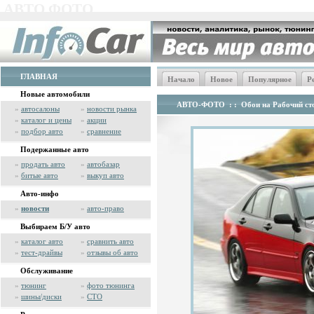
АВТО ФОТО
ГЛАВНАЯ
Начало
Новое
Популярное
Р
Новые автомобили
АВТО-ФОТО
: :
Обои на Рабочий сто
»
автосалоны
»
новости рынка
»
каталог и цены
»
акции
»
подбор авто
»
сравнение
Подержанные авто
»
продать авто
»
автобазар
»
битые авто
»
выкуп авто
Авто-инфо
»
новости
»
авто-право
Выбираем Б/У авто
»
каталог авто
»
сравнить авто
»
тест-драйвы
»
отзывы об авто
Обслуживание
»
тюнинг
»
фото тюнинга
»
шины/диски
»
СТО