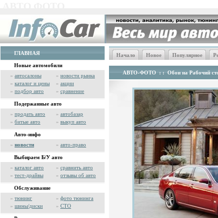
АВТО ФОТО
ГЛАВНАЯ
Начало
Новое
Популярное
Р
Новые автомобили
АВТО-ФОТО
: :
Обои на Рабочий сто
»
автосалоны
»
новости рынка
»
каталог и цены
»
акции
»
подбор авто
»
сравнение
Подержанные авто
»
продать авто
»
автобазар
»
битые авто
»
выкуп авто
Авто-инфо
»
новости
»
авто-право
Выбираем Б/У авто
»
каталог авто
»
сравнить авто
»
тест-драйвы
»
отзывы об авто
Обслуживание
»
тюнинг
»
фото тюнинга
»
шины/диски
»
СТО