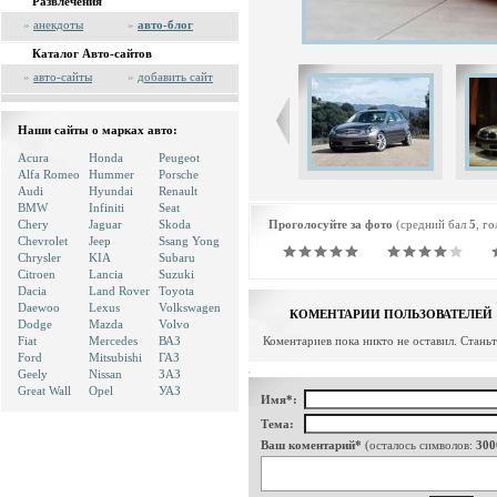
Развлечения
»
анекдоты
»
авто-блог
Каталог Авто-сайтов
»
авто-сайты
»
добавить сайт
Наши сайты о марках авто:
Acura
Honda
Peugeot
Alfa Romeo
Hummer
Porsche
Audi
Hyundai
Renault
BMW
Infiniti
Seat
Chery
Jaguar
Skoda
Проголосуйте за фото
(средний бал
5
, г
Chevrolet
Jeep
Ssang Yong
Chrysler
KIA
Subaru
Citroen
Lancia
Suzuki
Dacia
Land Rover
Toyota
Daewoo
Lexus
Volkswagen
КОМЕНТАРИИ ПОЛЬЗОВАТЕЛЕЙ
Dodge
Mazda
Volvo
Fiat
Mercedes
ВАЗ
Коментариев пока никто не оставил. Стань
Ford
Mitsubishi
ГАЗ
Geely
Nissan
ЗАЗ
Great Wall
Opel
УАЗ
Имя*:
Тема:
Ваш коментарий*
(осталось символов:
300