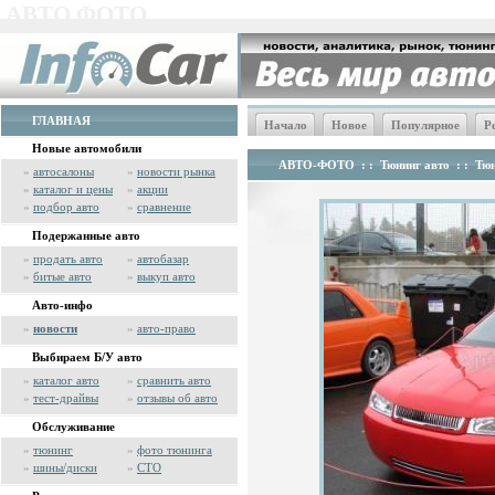
АВТО ФОТО
ГЛАВНАЯ
Начало
Новое
Популярное
Р
Новые автомобили
АВТО-ФОТО
: :
Тюнинг авто
: :
Тюн
»
автосалоны
»
новости рынка
»
каталог и цены
»
акции
»
подбор авто
»
сравнение
Подержанные авто
»
продать авто
»
автобазар
»
битые авто
»
выкуп авто
Авто-инфо
»
новости
»
авто-право
Выбираем Б/У авто
»
каталог авто
»
сравнить авто
»
тест-драйвы
»
отзывы об авто
Обслуживание
»
тюнинг
»
фото тюнинга
»
шины/диски
»
СТО