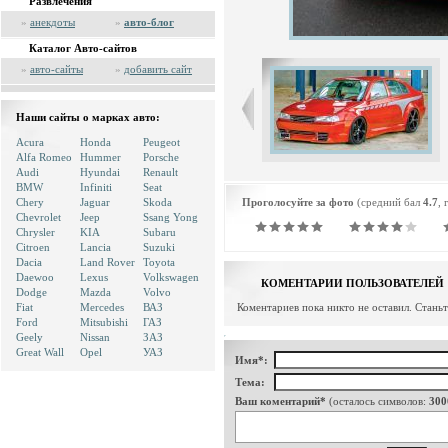
Развлечения
»
анекдоты
»
авто-блог
Каталог Авто-сайтов
»
авто-сайты
»
добавить сайт
Наши сайты о марках авто:
Acura
Honda
Peugeot
Alfa Romeo
Hummer
Porsche
Audi
Hyundai
Renault
BMW
Infiniti
Seat
Chery
Jaguar
Skoda
Проголосуйте за фото
(средний бал
4.7
, 
Chevrolet
Jeep
Ssang Yong
Chrysler
KIA
Subaru
Citroen
Lancia
Suzuki
Dacia
Land Rover
Toyota
Daewoo
Lexus
Volkswagen
КОМЕНТАРИИ ПОЛЬЗОВАТЕЛЕЙ
Dodge
Mazda
Volvo
Fiat
Mercedes
ВАЗ
Коментариев пока никто не оставил. Стань
Ford
Mitsubishi
ГАЗ
Geely
Nissan
ЗАЗ
Great Wall
Opel
УАЗ
Имя*:
Тема:
Ваш коментарий*
(осталось символов:
300