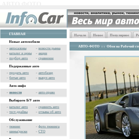
АВТО ФОТО
ГЛАВНАЯ
Начало
Новое
Популярное
Р
Новые автомобили
АВТО-ФОТО
: :
Обои на Рабочий сто
»
автосалоны
»
новости рынка
»
каталог и цены
»
акции
»
подбор авто
»
сравнение
Подержанные авто
»
продать авто
»
автобазар
»
битые авто
»
выкуп авто
Авто-инфо
»
новости
»
авто-право
Выбираем Б/У авто
»
каталог авто
»
сравнить авто
»
тест-драйвы
»
отзывы об авто
Обслуживание
»
тюнинг
»
фото тюнинга
»
шины/диски
»
СТО