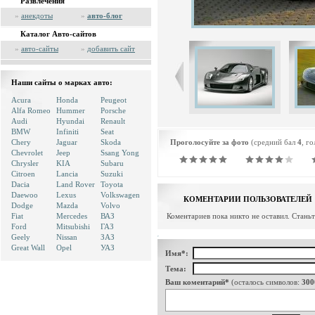
Развлечения
»
анекдоты
»
авто-блог
Каталог Авто-сайтов
»
авто-сайты
»
добавить сайт
Наши сайты о марках авто:
Acura
Honda
Peugeot
Alfa Romeo
Hummer
Porsche
Audi
Hyundai
Renault
BMW
Infiniti
Seat
Chery
Jaguar
Skoda
Проголосуйте за фото
(средний бал
4
, г
Chevrolet
Jeep
Ssang Yong
Chrysler
KIA
Subaru
Citroen
Lancia
Suzuki
Dacia
Land Rover
Toyota
Daewoo
Lexus
Volkswagen
КОМЕНТАРИИ ПОЛЬЗОВАТЕЛЕЙ
Dodge
Mazda
Volvo
Fiat
Mercedes
ВАЗ
Коментариев пока никто не оставил. Стань
Ford
Mitsubishi
ГАЗ
Geely
Nissan
ЗАЗ
Great Wall
Opel
УАЗ
Имя*:
Тема:
Ваш коментарий*
(осталось символов:
300