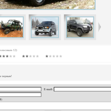
голосовало 12)
те первым!
E-mail:
0
)