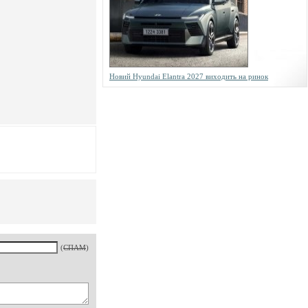
Новий Hyundai Elantra 2027 виходить на ринок
(
СПАМ
)