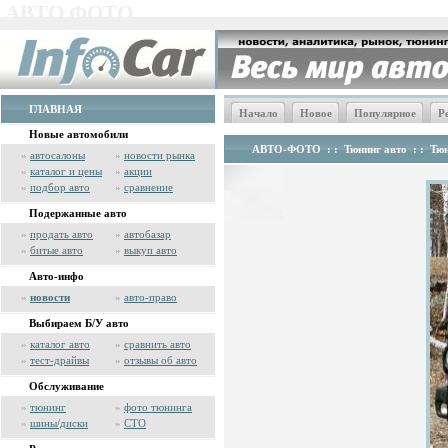
АВТО ФОТО
ГЛАВНАЯ
Начало
Новое
Популярное
Р
Новые автомобили
АВТО-ФОТО
: :
Тюнинг авто
: :
Тюн
»
автосалоны
»
новости рынка
»
каталог и цены
»
акции
»
подбор авто
»
сравнение
Подержанные авто
»
продать авто
»
автобазар
»
битые авто
»
выкуп авто
Авто-инфо
»
новости
»
авто-право
Выбираем Б/У авто
»
каталог авто
»
сравнить авто
»
тест-драйвы
»
отзывы об авто
Обслуживание
»
тюнинг
»
фото тюнинга
»
шины/диски
»
СТО