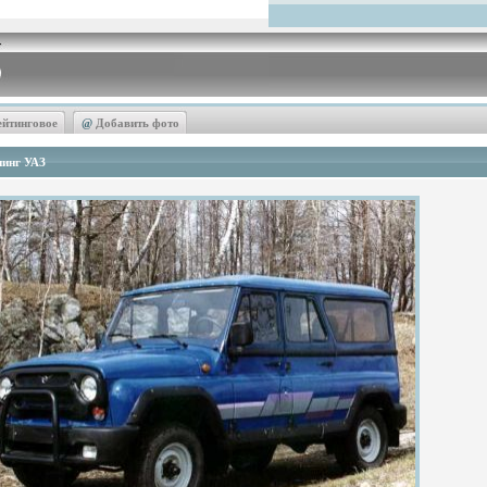
ейтинговое
@
Добавить фото
инг УАЗ