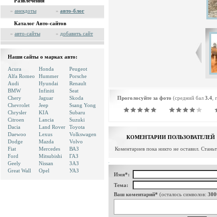
Развлечения
»
анекдоты
»
авто-блог
Каталог Авто-сайтов
»
авто-сайты
»
добавить сайт
Наши сайты о марках авто:
Acura
Honda
Peugeot
Alfa Romeo
Hummer
Porsche
Audi
Hyundai
Renault
BMW
Infiniti
Seat
Chery
Jaguar
Skoda
Проголосуйте за фото
(средний бал
3.4
, 
Chevrolet
Jeep
Ssang Yong
Chrysler
KIA
Subaru
Citroen
Lancia
Suzuki
Dacia
Land Rover
Toyota
Daewoo
Lexus
Volkswagen
КОМЕНТАРИИ ПОЛЬЗОВАТЕЛЕЙ
Dodge
Mazda
Volvo
Fiat
Mercedes
ВАЗ
Коментариев пока никто не оставил. Стань
Ford
Mitsubishi
ГАЗ
Geely
Nissan
ЗАЗ
Great Wall
Opel
УАЗ
Имя*:
Тема:
Ваш коментарий*
(осталось символов:
300