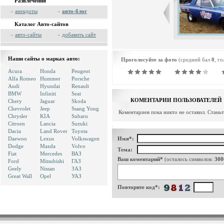
Развлечения
»
анекдоты
»
авто-блог
Каталог Авто-сайтов
»
авто-сайты
»
добавить сайт
Наши сайты о марках авто:
Проголосуйте за фото
(средний бал
0
, г
Acura
Honda
Peugeot
Alfa Romeo
Hummer
Porsche
Audi
Hyundai
Renault
BMW
Infiniti
Seat
КОМЕНТАРИИ ПОЛЬЗОВАТЕЛЕЙ
Chery
Jaguar
Skoda
Chevrolet
Jeep
Ssang Yong
Коментариев пока никто не оставил. Стань
Chrysler
KIA
Subaru
Citroen
Lancia
Suzuki
Dacia
Land Rover
Toyota
Daewoo
Lexus
Volkswagen
Имя*:
Dodge
Mazda
Volvo
Тема:
Fiat
Mercedes
ВАЗ
Ваш коментарий*
(осталось символов:
300
Ford
Mitsubishi
ГАЗ
Geely
Nissan
ЗАЗ
Great Wall
Opel
УАЗ
Повторите код*: