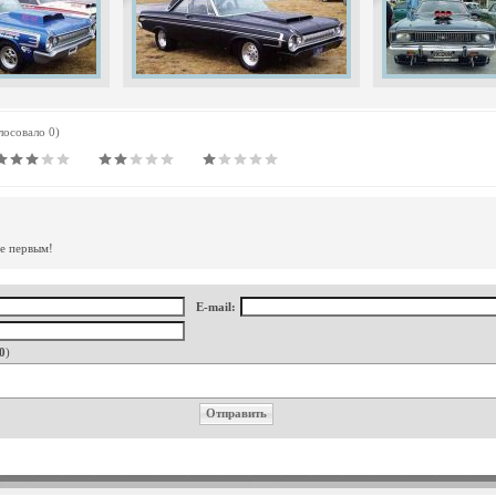
олосовало 0)
те первым!
E-mail:
0
)