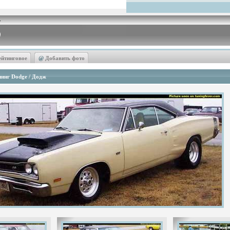
ейтинговое
@
Добавить фото
инг Dodge / Додж