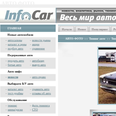
АВТО ФОТО
ГЛАВНАЯ
Начало
Новое
Популярное
Р
Новые автомобили
АВТО-ФОТО
: :
Тюнинг авто
: :
Тюн
»
автосалоны
»
новости рынка
»
каталог и цены
»
акции
»
подбор авто
»
сравнение
Подержанные авто
»
продать авто
»
автобазар
»
битые авто
»
выкуп авто
Авто-инфо
»
новости
»
авто-право
Выбираем Б/У авто
»
каталог авто
»
сравнить авто
»
тест-драйвы
»
отзывы об авто
Обслуживание
»
тюнинг
»
фото тюнинга
»
шины/диски
»
СТО