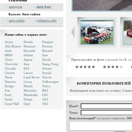
Развлечения
»
анекдоты
»
авто-блог
Каталог Авто-сайтов
»
авто-сайты
»
добавить сайт
Наши сайты о марках авто:
Acura
Honda
Peugeot
Alfa Romeo
Hummer
Porsche
Audi
Hyundai
Renault
BMW
Infiniti
Seat
Chery
Jaguar
Skoda
Проголосуйте за фото
(средний бал
0
, г
Chevrolet
Jeep
Ssang Yong
Chrysler
KIA
Subaru
Citroen
Lancia
Suzuki
Dacia
Land Rover
Toyota
Daewoo
Lexus
Volkswagen
КОМЕНТАРИИ ПОЛЬЗОВАТЕЛЕЙ
Dodge
Mazda
Volvo
Fiat
Mercedes
ВАЗ
Коментариев пока никто не оставил. Стань
Ford
Mitsubishi
ГАЗ
Geely
Nissan
ЗАЗ
Great Wall
Opel
УАЗ
Имя*:
Тема:
Ваш коментарий*
(осталось символов:
300