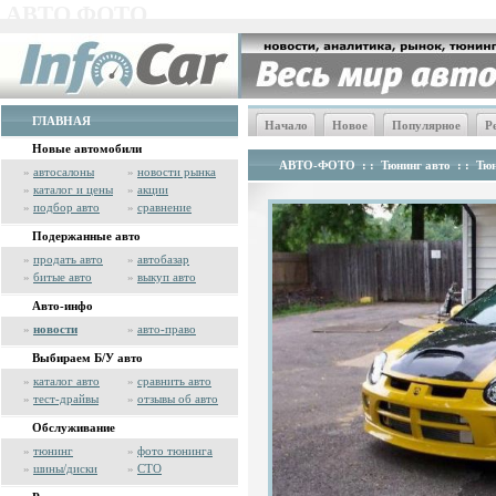
АВТО ФОТО
ГЛАВНАЯ
Начало
Новое
Популярное
Р
Новые автомобили
АВТО-ФОТО
: :
Тюнинг авто
: :
Тюн
»
автосалоны
»
новости рынка
»
каталог и цены
»
акции
»
подбор авто
»
сравнение
Подержанные авто
»
продать авто
»
автобазар
»
битые авто
»
выкуп авто
Авто-инфо
»
новости
»
авто-право
Выбираем Б/У авто
»
каталог авто
»
сравнить авто
»
тест-драйвы
»
отзывы об авто
Обслуживание
»
тюнинг
»
фото тюнинга
»
шины/диски
»
СТО