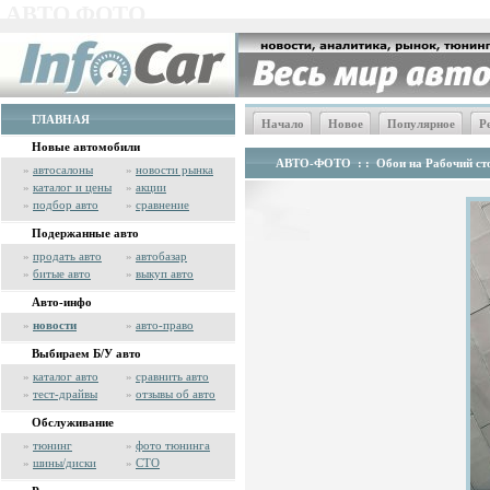
АВТО ФОТО
ГЛАВНАЯ
Начало
Новое
Популярное
Р
Новые автомобили
АВТО-ФОТО
: :
Обои на Рабочий сто
»
автосалоны
»
новости рынка
»
каталог и цены
»
акции
»
подбор авто
»
сравнение
Подержанные авто
»
продать авто
»
автобазар
»
битые авто
»
выкуп авто
Авто-инфо
»
новости
»
авто-право
Выбираем Б/У авто
»
каталог авто
»
сравнить авто
»
тест-драйвы
»
отзывы об авто
Обслуживание
»
тюнинг
»
фото тюнинга
»
шины/диски
»
СТО