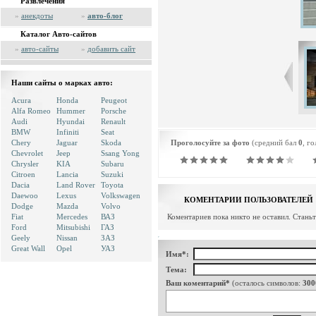
Развлечения
»
анекдоты
»
авто-блог
Каталог Авто-сайтов
»
авто-сайты
»
добавить сайт
Наши сайты о марках авто:
Acura
Honda
Peugeot
Alfa Romeo
Hummer
Porsche
Audi
Hyundai
Renault
BMW
Infiniti
Seat
Chery
Jaguar
Skoda
Проголосуйте за фото
(средний бал
0
, г
Chevrolet
Jeep
Ssang Yong
Chrysler
KIA
Subaru
Citroen
Lancia
Suzuki
Dacia
Land Rover
Toyota
Daewoo
Lexus
Volkswagen
КОМЕНТАРИИ ПОЛЬЗОВАТЕЛЕЙ
Dodge
Mazda
Volvo
Fiat
Mercedes
ВАЗ
Коментариев пока никто не оставил. Стань
Ford
Mitsubishi
ГАЗ
Geely
Nissan
ЗАЗ
Great Wall
Opel
УАЗ
Имя*:
Тема:
Ваш коментарий*
(осталось символов:
300