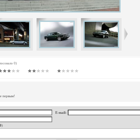
олосовало 0)
те первым!
E-mail:
0
)