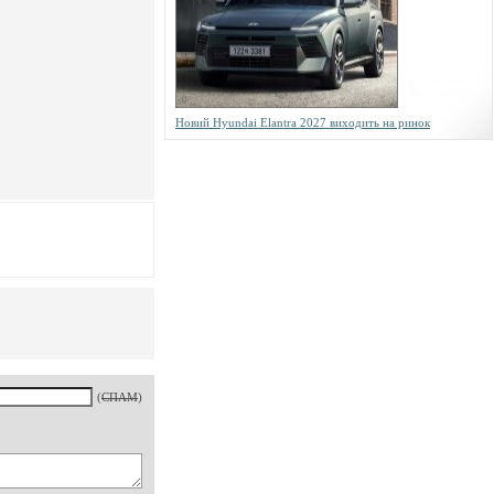
Новий Hyundai Elantra 2027 виходить на ринок
(
СПАМ
)