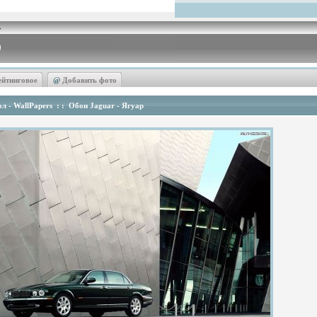
ейтинговое
@
Добавить фото
л - WallPapers
: :
Обои Jaguar - Ягуар