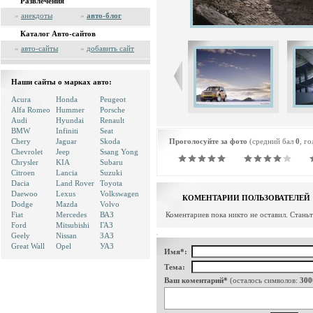
Развлечения
»
анекдоты
»
авто-блог
Каталог Авто-сайтов
»
авто-сайты
»
добавить сайт
Наши сайты о марках авто:
Acura
Honda
Peugeot
Alfa Romeo
Hummer
Porsche
Audi
Hyundai
Renault
BMW
Infiniti
Seat
Chery
Jaguar
Skoda
Проголосуйте за фото
(средний бал
0
, г
Chevrolet
Jeep
Ssang Yong
Chrysler
KIA
Subaru
Citroen
Lancia
Suzuki
Dacia
Land Rover
Toyota
Daewoo
Lexus
Volkswagen
КОМЕНТАРИИ ПОЛЬЗОВАТЕЛЕЙ
Dodge
Mazda
Volvo
Fiat
Mercedes
ВАЗ
Коментариев пока никто не оставил. Стань
Ford
Mitsubishi
ГАЗ
Geely
Nissan
ЗАЗ
Great Wall
Opel
УАЗ
Имя*:
Тема:
Ваш коментарий*
(осталось символов:
300