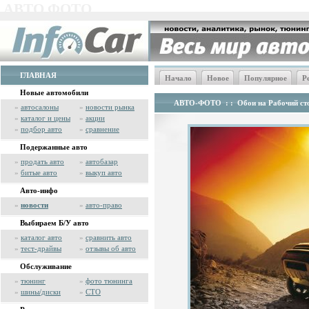
АВТО ФОТО
ГЛАВНАЯ
Начало
Новое
Популярное
Р
Новые автомобили
АВТО-ФОТО
: :
Обои на Рабочий сто
»
автосалоны
»
новости рынка
»
каталог и цены
»
акции
»
подбор авто
»
сравнение
Подержанные авто
»
продать авто
»
автобазар
»
битые авто
»
выкуп авто
Авто-инфо
»
новости
»
авто-право
Выбираем Б/У авто
»
каталог авто
»
сравнить авто
»
тест-драйвы
»
отзывы об авто
Обслуживание
»
тюнинг
»
фото тюнинга
»
шины/диски
»
СТО