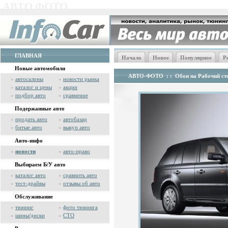
АВТО ФОТО
ГЛАВНАЯ
Начало
Новое
Популярное
Р
Новые автомобили
АВТО-ФОТО
: :
Обои на Рабочий сто
»
автосалоны
»
новости рынка
»
каталог и цены
»
акции
»
подбор авто
»
сравнение
Подержанные авто
»
продать авто
»
автобазар
»
битые авто
»
выкуп авто
Авто-инфо
»
новости
»
авто-право
Выбираем Б/У авто
»
каталог авто
»
сравнить авто
»
тест-драйвы
»
отзывы об авто
Обслуживание
»
тюнинг
»
фото тюнинга
»
шины/диски
»
СТО