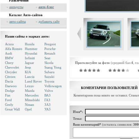
Развлечения
»
анекдоты
»
авто-блог
Каталог Авто-сайтов
»
авто-сайты
»
добавить сайт
Наши сайты о марках авто:
Acura
Honda
Peugeot
Alfa Romeo
Hummer
Porsche
Audi
Hyundai
Renault
BMW
Infiniti
Seat
Chery
Jaguar
Skoda
Проголосуйте за фото
(средний бал
4
, г
Chevrolet
Jeep
Ssang Yong
Chrysler
KIA
Subaru
Citroen
Lancia
Suzuki
Dacia
Land Rover
Toyota
Daewoo
Lexus
Volkswagen
КОМЕНТАРИИ ПОЛЬЗОВАТЕЛЕЙ
Dodge
Mazda
Volvo
Fiat
Mercedes
ВАЗ
Коментариев пока никто не оставил. Стань
Ford
Mitsubishi
ГАЗ
Geely
Nissan
ЗАЗ
Great Wall
Opel
УАЗ
Имя*:
Тема:
Ваш коментарий*
(осталось символов:
300