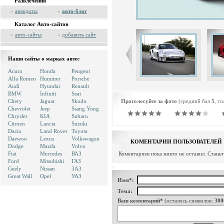
Развлечения
»
анекдоты
»
авто-блог
Каталог Авто-сайтов
»
авто-сайты
»
добавить сайт
Наши сайты о марках авто:
Acura
Honda
Peugeot
Alfa Romeo
Hummer
Porsche
Audi
Hyundai
Renault
BMW
Infiniti
Seat
Chery
Jaguar
Skoda
Проголосуйте за фото
(средний бал
5
, г
Chevrolet
Jeep
Ssang Yong
Chrysler
KIA
Subaru
Citroen
Lancia
Suzuki
Dacia
Land Rover
Toyota
Daewoo
Lexus
Volkswagen
КОМЕНТАРИИ ПОЛЬЗОВАТЕЛЕЙ
Dodge
Mazda
Volvo
Fiat
Mercedes
ВАЗ
Коментариев пока никто не оставил. Стань
Ford
Mitsubishi
ГАЗ
Geely
Nissan
ЗАЗ
Great Wall
Opel
УАЗ
Имя*:
Тема:
Ваш коментарий*
(осталось символов:
300