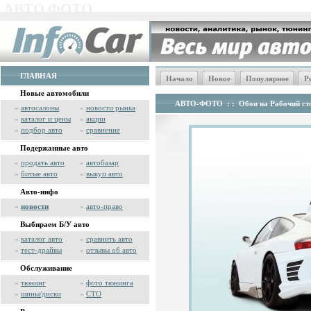
АВТО ФОТО
ГЛАВНАЯ
Начало
Новое
Популярное
Р
Новые автомобили
АВТО-ФОТО
: :
Обои на Рабочий сто
»
автосалоны
»
новости рынка
»
каталог и цены
»
акции
»
подбор авто
»
сравнение
Подержанные авто
»
продать авто
»
автобазар
»
битые авто
»
выкуп авто
Авто-инфо
»
новости
»
авто-право
Выбираем Б/У авто
»
каталог авто
»
сравнить авто
»
тест-драйвы
»
отзывы об авто
Обслуживание
»
тюнинг
»
фото тюнинга
»
шины/диски
»
СТО