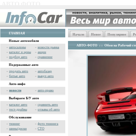
АВТО ФОТО
ГЛАВНАЯ
Начало
Новое
Популярное
Р
Новые автомобили
АВТО-ФОТО
: :
Обои на Рабочий сто
»
автосалоны
»
новости рынка
»
каталог и цены
»
акции
»
подбор авто
»
сравнение
Подержанные авто
»
продать авто
»
автобазар
»
битые авто
»
выкуп авто
Авто-инфо
»
новости
»
авто-право
Выбираем Б/У авто
»
каталог авто
»
сравнить авто
»
тест-драйвы
»
отзывы об авто
Обслуживание
»
тюнинг
»
фото тюнинга
»
шины/диски
»
СТО