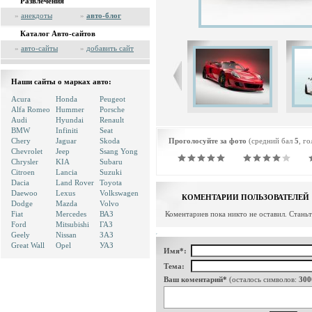
Развлечения
»
анекдоты
»
авто-блог
Каталог Авто-сайтов
»
авто-сайты
»
добавить сайт
Наши сайты о марках авто:
Acura
Honda
Peugeot
Alfa Romeo
Hummer
Porsche
Audi
Hyundai
Renault
BMW
Infiniti
Seat
Chery
Jaguar
Skoda
Проголосуйте за фото
(средний бал
5
, г
Chevrolet
Jeep
Ssang Yong
Chrysler
KIA
Subaru
Citroen
Lancia
Suzuki
Dacia
Land Rover
Toyota
Daewoo
Lexus
Volkswagen
КОМЕНТАРИИ ПОЛЬЗОВАТЕЛЕЙ
Dodge
Mazda
Volvo
Fiat
Mercedes
ВАЗ
Коментариев пока никто не оставил. Стань
Ford
Mitsubishi
ГАЗ
Geely
Nissan
ЗАЗ
Great Wall
Opel
УАЗ
Имя*:
Тема:
Ваш коментарий*
(осталось символов:
300