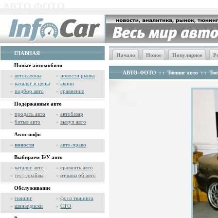
АВТО ФОТО
ГЛАВНАЯ
Начало
Новое
Популярное
Р
Новые автомобили
АВТО-ФОТО
: :
Тюнинг авто
: :
Тюн
»
автосалоны
»
новости рынка
»
каталог и цены
»
акции
»
подбор авто
»
сравнение
Подержанные авто
»
продать авто
»
автобазар
»
битые авто
»
выкуп авто
Авто-инфо
»
новости
»
авто-право
Выбираем Б/У авто
»
каталог авто
»
сравнить авто
»
тест-драйвы
»
отзывы об авто
Обслуживание
»
тюнинг
»
фото тюнинга
»
шины/диски
»
СТО