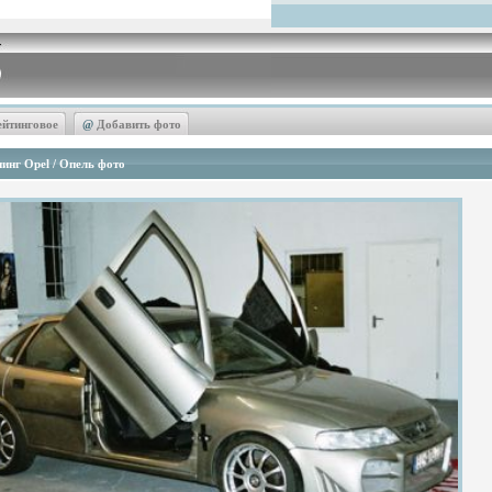
ейтинговое
@
Добавить фото
инг Opel / Опель фото