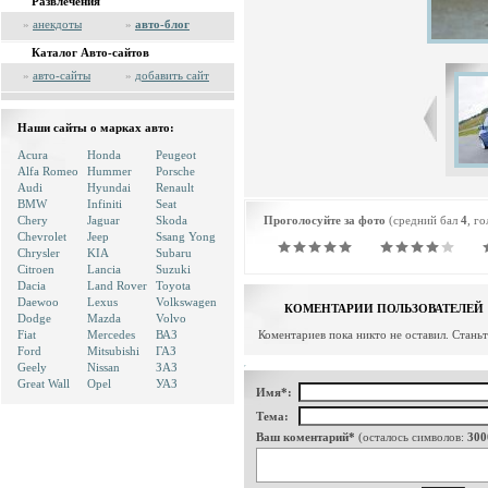
Развлечения
»
анекдоты
»
авто-блог
Каталог Авто-сайтов
»
авто-сайты
»
добавить сайт
Наши сайты о марках авто:
Acura
Honda
Peugeot
Alfa Romeo
Hummer
Porsche
Audi
Hyundai
Renault
BMW
Infiniti
Seat
Chery
Jaguar
Skoda
Проголосуйте за фото
(средний бал
4
, г
Chevrolet
Jeep
Ssang Yong
Chrysler
KIA
Subaru
Citroen
Lancia
Suzuki
Dacia
Land Rover
Toyota
Daewoo
Lexus
Volkswagen
КОМЕНТАРИИ ПОЛЬЗОВАТЕЛЕЙ
Dodge
Mazda
Volvo
Fiat
Mercedes
ВАЗ
Коментариев пока никто не оставил. Стань
Ford
Mitsubishi
ГАЗ
Geely
Nissan
ЗАЗ
Great Wall
Opel
УАЗ
Имя*:
Тема:
Ваш коментарий*
(осталось символов:
300