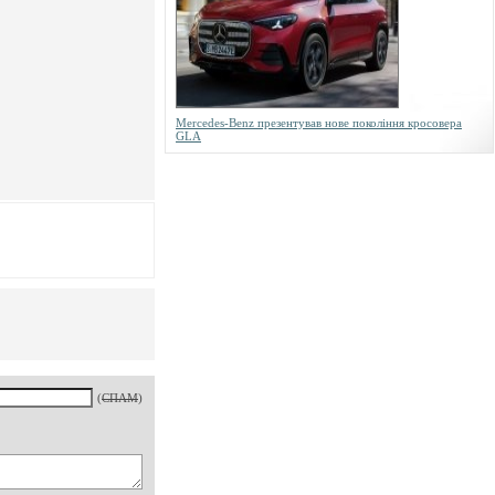
Mercedes-Benz презентував нове покоління кросовера
GLA
(
СПАМ
)