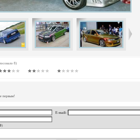
олосовало 8)
те первым!
E-mail:
0
)