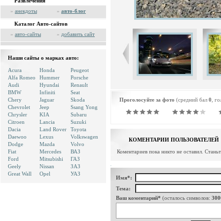
Развлечения
»
анекдоты
»
авто-блог
Каталог Авто-сайтов
»
авто-сайты
»
добавить сайт
Наши сайты о марках авто:
Acura
Honda
Peugeot
Alfa Romeo
Hummer
Porsche
Audi
Hyundai
Renault
BMW
Infiniti
Seat
Chery
Jaguar
Skoda
Проголосуйте за фото
(средний бал
0
, г
Chevrolet
Jeep
Ssang Yong
Chrysler
KIA
Subaru
Citroen
Lancia
Suzuki
Dacia
Land Rover
Toyota
Daewoo
Lexus
Volkswagen
КОМЕНТАРИИ ПОЛЬЗОВАТЕЛЕЙ
Dodge
Mazda
Volvo
Fiat
Mercedes
ВАЗ
Коментариев пока никто не оставил. Стань
Ford
Mitsubishi
ГАЗ
Geely
Nissan
ЗАЗ
Great Wall
Opel
УАЗ
Имя*:
Тема:
Ваш коментарий*
(осталось символов:
300