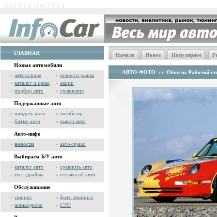
АВТО ФОТО
ГЛАВНАЯ
Начало
Новое
Популярное
Р
Новые автомобили
АВТО-ФОТО
: :
Обои на Рабочий сто
»
автосалоны
»
новости рынка
»
каталог и цены
»
акции
»
подбор авто
»
сравнение
Подержанные авто
»
продать авто
»
автобазар
»
битые авто
»
выкуп авто
Авто-инфо
»
новости
»
авто-право
Выбираем Б/У авто
»
каталог авто
»
сравнить авто
»
тест-драйвы
»
отзывы об авто
Обслуживание
»
тюнинг
»
фото тюнинга
»
шины/диски
»
СТО