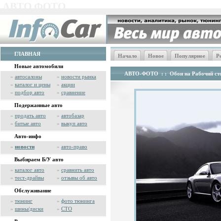
АВТО ФОТО
ГЛАВНАЯ
Начало
Новое
Популярное
Р
Новые автомобили
АВТО-ФОТО
: :
Обои на Рабочий сто
»
автосалоны
»
новости рынка
»
каталог и цены
»
акции
»
подбор авто
»
сравнение
Подержанные авто
»
продать авто
»
автобазар
»
битые авто
»
выкуп авто
Авто-инфо
»
новости
»
авто-право
Выбираем Б/У авто
»
каталог авто
»
сравнить авто
»
тест-драйвы
»
отзывы об авто
Обслуживание
»
тюнинг
»
фото тюнинга
»
шины/диски
»
СТО