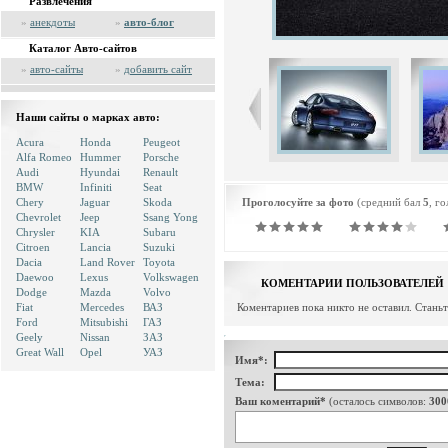
Развлечения
»
анекдоты
»
авто-блог
Каталог Авто-сайтов
»
авто-сайты
»
добавить сайт
Наши сайты о марках авто:
Acura
Honda
Peugeot
Alfa Romeo
Hummer
Porsche
Audi
Hyundai
Renault
BMW
Infiniti
Seat
Chery
Jaguar
Skoda
Проголосуйте за фото
(средний бал
5
, г
Chevrolet
Jeep
Ssang Yong
Chrysler
KIA
Subaru
Citroen
Lancia
Suzuki
Dacia
Land Rover
Toyota
Daewoo
Lexus
Volkswagen
КОМЕНТАРИИ ПОЛЬЗОВАТЕЛЕЙ
Dodge
Mazda
Volvo
Fiat
Mercedes
ВАЗ
Коментариев пока никто не оставил. Стань
Ford
Mitsubishi
ГАЗ
Geely
Nissan
ЗАЗ
Great Wall
Opel
УАЗ
Имя*:
Тема:
Ваш коментарий*
(осталось символов:
300