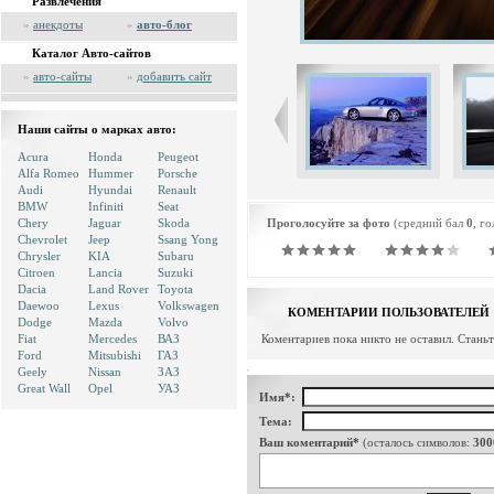
Развлечения
»
анекдоты
»
авто-блог
Каталог Авто-сайтов
»
авто-сайты
»
добавить сайт
Наши сайты о марках авто:
Acura
Honda
Peugeot
Alfa Romeo
Hummer
Porsche
Audi
Hyundai
Renault
BMW
Infiniti
Seat
Chery
Jaguar
Skoda
Проголосуйте за фото
(средний бал
0
, г
Chevrolet
Jeep
Ssang Yong
Chrysler
KIA
Subaru
Citroen
Lancia
Suzuki
Dacia
Land Rover
Toyota
Daewoo
Lexus
Volkswagen
КОМЕНТАРИИ ПОЛЬЗОВАТЕЛЕЙ
Dodge
Mazda
Volvo
Fiat
Mercedes
ВАЗ
Коментариев пока никто не оставил. Стань
Ford
Mitsubishi
ГАЗ
Geely
Nissan
ЗАЗ
Great Wall
Opel
УАЗ
Имя*:
Тема:
Ваш коментарий*
(осталось символов:
300