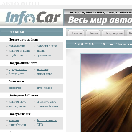
АВТО ФОТО
ГЛАВНАЯ
Начало
Новое
Популярное
Р
Новые автомобили
АВТО-ФОТО
: :
Обои на Рабочий сто
»
автосалоны
»
новости рынка
»
каталог и цены
»
акции
»
подбор авто
»
сравнение
Подержанные авто
»
продать авто
»
автобазар
»
битые авто
»
выкуп авто
Авто-инфо
»
новости
»
авто-право
Выбираем Б/У авто
»
каталог авто
»
сравнить авто
»
тест-драйвы
»
отзывы об авто
Обслуживание
»
тюнинг
»
фото тюнинга
»
шины/диски
»
СТО