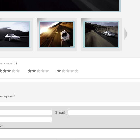
олосовало 0)
те первым!
E-mail:
0
)