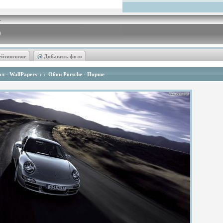
ейтинговое
@
Добавить фото
л - WallPapers
: :
Обои Porsche - Порше