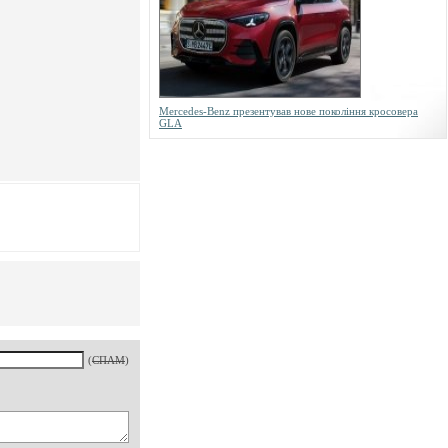
Mercedes-Benz презентував нове покоління кросовера
GLA
(
СПАМ
)