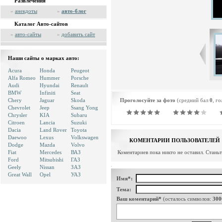
Развлечения
»
анекдоты
»
авто-блог
Каталог Авто-сайтов
»
авто-сайты
»
добавить сайт
Наши сайты о марках авто:
Acura
Honda
Peugeot
Alfa Romeo
Hummer
Porsche
Audi
Hyundai
Renault
BMW
Infiniti
Seat
Chery
Jaguar
Skoda
Проголосуйте за фото
(средний бал
0
, г
Chevrolet
Jeep
Ssang Yong
Chrysler
KIA
Subaru
Citroen
Lancia
Suzuki
Dacia
Land Rover
Toyota
Daewoo
Lexus
Volkswagen
КОМЕНТАРИИ ПОЛЬЗОВАТЕЛЕЙ
Dodge
Mazda
Volvo
Fiat
Mercedes
ВАЗ
Коментариев пока никто не оставил. Стань
Ford
Mitsubishi
ГАЗ
Geely
Nissan
ЗАЗ
Great Wall
Opel
УАЗ
Имя*:
Тема:
Ваш коментарий*
(осталось символов:
300