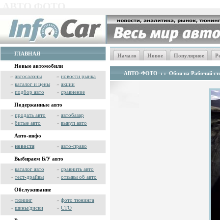
АВТО ФОТО
ГЛАВНАЯ
Начало
Новое
Популярное
Р
Новые автомобили
АВТО-ФОТО
: :
Обои на Рабочий сто
»
автосалоны
»
новости рынка
»
каталог и цены
»
акции
»
подбор авто
»
сравнение
Подержанные авто
»
продать авто
»
автобазар
»
битые авто
»
выкуп авто
Авто-инфо
»
новости
»
авто-право
Выбираем Б/У авто
»
каталог авто
»
сравнить авто
»
тест-драйвы
»
отзывы об авто
Обслуживание
»
тюнинг
»
фото тюнинга
»
шины/диски
»
СТО