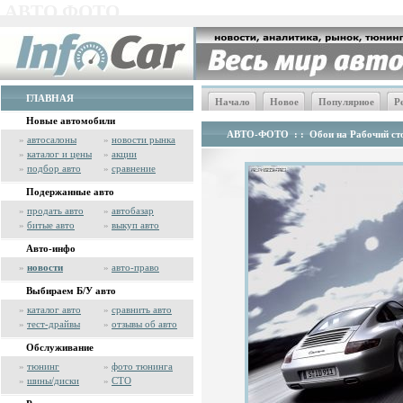
АВТО ФОТО
ГЛАВНАЯ
Начало
Новое
Популярное
Р
Новые автомобили
АВТО-ФОТО
: :
Обои на Рабочий сто
»
автосалоны
»
новости рынка
»
каталог и цены
»
акции
»
подбор авто
»
сравнение
Подержанные авто
»
продать авто
»
автобазар
»
битые авто
»
выкуп авто
Авто-инфо
»
новости
»
авто-право
Выбираем Б/У авто
»
каталог авто
»
сравнить авто
»
тест-драйвы
»
отзывы об авто
Обслуживание
»
тюнинг
»
фото тюнинга
»
шины/диски
»
СТО