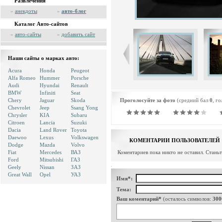
Развлечения
»
анекдоты
»
авто-блог
Каталог Авто-сайтов
»
авто-сайты
»
добавить сайт
Наши сайты о марках авто:
Acura
Honda
Peugeot
Alfa Romeo
Hummer
Porsche
Audi
Hyundai
Renault
BMW
Infiniti
Seat
Chery
Jaguar
Skoda
Проголосуйте за фото
(средний бал
0
, г
Chevrolet
Jeep
Ssang Yong
Chrysler
KIA
Subaru
Citroen
Lancia
Suzuki
Dacia
Land Rover
Toyota
Daewoo
Lexus
Volkswagen
КОМЕНТАРИИ ПОЛЬЗОВАТЕЛЕЙ
Dodge
Mazda
Volvo
Fiat
Mercedes
ВАЗ
Коментариев пока никто не оставил. Стань
Ford
Mitsubishi
ГАЗ
Geely
Nissan
ЗАЗ
Great Wall
Opel
УАЗ
Имя*:
Тема:
Ваш коментарий*
(осталось символов:
300