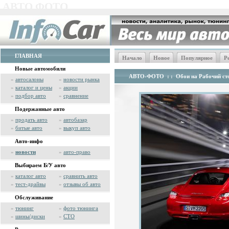
АВТО ФОТО
ГЛАВНАЯ
Начало
Новое
Популярное
Р
Новые автомобили
АВТО-ФОТО
: :
Обои на Рабочий сто
»
автосалоны
»
новости рынка
»
каталог и цены
»
акции
»
подбор авто
»
сравнение
Подержанные авто
»
продать авто
»
автобазар
»
битые авто
»
выкуп авто
Авто-инфо
»
новости
»
авто-право
Выбираем Б/У авто
»
каталог авто
»
сравнить авто
»
тест-драйвы
»
отзывы об авто
Обслуживание
»
тюнинг
»
фото тюнинга
»
шины/диски
»
СТО