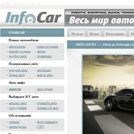
АВТО ФОТО
ГЛАВНАЯ
Начало
Новое
Популярное
Р
Новые автомобили
АВТО-ФОТО
: :
Обои на Рабочий сто
»
автосалоны
»
новости рынка
»
каталог и цены
»
акции
»
подбор авто
»
сравнение
Подержанные авто
»
продать авто
»
автобазар
»
битые авто
»
выкуп авто
Авто-инфо
»
новости
»
авто-право
Выбираем Б/У авто
»
каталог авто
»
сравнить авто
»
тест-драйвы
»
отзывы об авто
Обслуживание
»
тюнинг
»
фото тюнинга
»
шины/диски
»
СТО