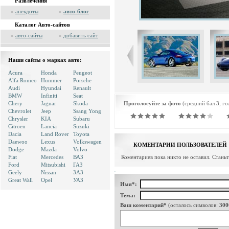
Развлечения
»
анекдоты
»
авто-блог
Каталог Авто-сайтов
»
авто-сайты
»
добавить сайт
Наши сайты о марках авто:
Acura
Honda
Peugeot
Alfa Romeo
Hummer
Porsche
Audi
Hyundai
Renault
BMW
Infiniti
Seat
Chery
Jaguar
Skoda
Проголосуйте за фото
(средний бал
3
, г
Chevrolet
Jeep
Ssang Yong
Chrysler
KIA
Subaru
Citroen
Lancia
Suzuki
Dacia
Land Rover
Toyota
Daewoo
Lexus
Volkswagen
КОМЕНТАРИИ ПОЛЬЗОВАТЕЛЕЙ
Dodge
Mazda
Volvo
Fiat
Mercedes
ВАЗ
Коментариев пока никто не оставил. Стань
Ford
Mitsubishi
ГАЗ
Geely
Nissan
ЗАЗ
Great Wall
Opel
УАЗ
Имя*:
Тема:
Ваш коментарий*
(осталось символов:
300