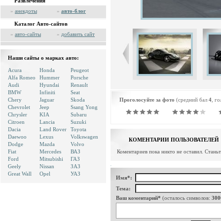
Развлечения
»
анекдоты
»
авто-блог
Каталог Авто-сайтов
»
авто-сайты
»
добавить сайт
Наши сайты о марках авто:
Acura
Honda
Peugeot
Alfa Romeo
Hummer
Porsche
Audi
Hyundai
Renault
BMW
Infiniti
Seat
Chery
Jaguar
Skoda
Проголосуйте за фото
(средний бал
4
, г
Chevrolet
Jeep
Ssang Yong
Chrysler
KIA
Subaru
Citroen
Lancia
Suzuki
Dacia
Land Rover
Toyota
Daewoo
Lexus
Volkswagen
КОМЕНТАРИИ ПОЛЬЗОВАТЕЛЕЙ
Dodge
Mazda
Volvo
Fiat
Mercedes
ВАЗ
Коментариев пока никто не оставил. Стань
Ford
Mitsubishi
ГАЗ
Geely
Nissan
ЗАЗ
Great Wall
Opel
УАЗ
Имя*:
Тема:
Ваш коментарий*
(осталось символов:
300