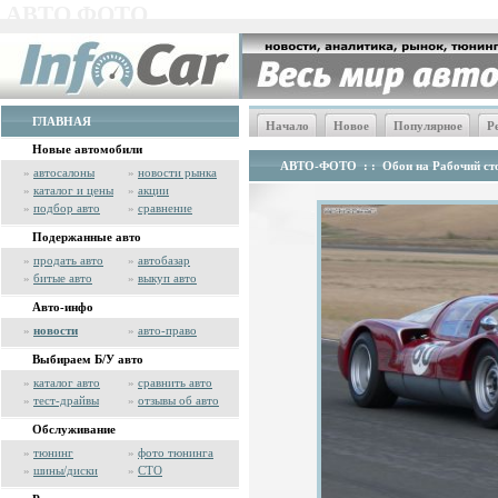
АВТО ФОТО
ГЛАВНАЯ
Начало
Новое
Популярное
Р
Новые автомобили
АВТО-ФОТО
: :
Обои на Рабочий сто
»
автосалоны
»
новости рынка
»
каталог и цены
»
акции
»
подбор авто
»
сравнение
Подержанные авто
»
продать авто
»
автобазар
»
битые авто
»
выкуп авто
Авто-инфо
»
новости
»
авто-право
Выбираем Б/У авто
»
каталог авто
»
сравнить авто
»
тест-драйвы
»
отзывы об авто
Обслуживание
»
тюнинг
»
фото тюнинга
»
шины/диски
»
СТО