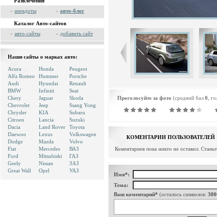
Развлечения
»
анекдоты
»
авто-блог
Каталог Авто-сайтов
»
авто-сайты
»
добавить сайт
Наши сайты о марках авто:
Acura
Honda
Peugeot
Alfa Romeo
Hummer
Porsche
Audi
Hyundai
Renault
BMW
Infiniti
Seat
Chery
Jaguar
Skoda
Проголосуйте за фото
(средний бал
0
, г
Chevrolet
Jeep
Ssang Yong
Chrysler
KIA
Subaru
Citroen
Lancia
Suzuki
Dacia
Land Rover
Toyota
Daewoo
Lexus
Volkswagen
КОМЕНТАРИИ ПОЛЬЗОВАТЕЛЕЙ
Dodge
Mazda
Volvo
Fiat
Mercedes
ВАЗ
Коментариев пока никто не оставил. Стань
Ford
Mitsubishi
ГАЗ
Geely
Nissan
ЗАЗ
Great Wall
Opel
УАЗ
Имя*:
Тема:
Ваш коментарий*
(осталось символов:
300