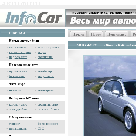
АВТО ФОТО
ГЛАВНАЯ
Начало
Новое
Популярное
Р
Новые автомобили
АВТО-ФОТО
: :
Обои на Рабочий сто
»
автосалоны
»
новости рынка
»
каталог и цены
»
акции
»
подбор авто
»
сравнение
Подержанные авто
»
продать авто
»
автобазар
»
битые авто
»
выкуп авто
Авто-инфо
»
новости
»
авто-право
Выбираем Б/У авто
»
каталог авто
»
сравнить авто
»
тест-драйвы
»
отзывы об авто
Обслуживание
»
тюнинг
»
фото тюнинга
»
шины/диски
»
СТО