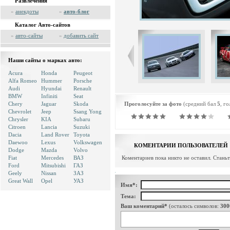
Развлечения
»
анекдоты
»
авто-блог
Каталог Авто-сайтов
»
авто-сайты
»
добавить сайт
Наши сайты о марках авто:
Acura
Honda
Peugeot
Alfa Romeo
Hummer
Porsche
Audi
Hyundai
Renault
BMW
Infiniti
Seat
Chery
Jaguar
Skoda
Проголосуйте за фото
(средний бал
5
, г
Chevrolet
Jeep
Ssang Yong
Chrysler
KIA
Subaru
Citroen
Lancia
Suzuki
Dacia
Land Rover
Toyota
Daewoo
Lexus
Volkswagen
КОМЕНТАРИИ ПОЛЬЗОВАТЕЛЕЙ
Dodge
Mazda
Volvo
Fiat
Mercedes
ВАЗ
Коментариев пока никто не оставил. Стань
Ford
Mitsubishi
ГАЗ
Geely
Nissan
ЗАЗ
Great Wall
Opel
УАЗ
Имя*:
Тема:
Ваш коментарий*
(осталось символов:
300