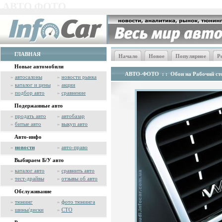
АВТО ФОТО
ГЛАВНАЯ
Начало
Новое
Популярное
Р
Новые автомобили
АВТО-ФОТО
: :
Обои на Рабочий сто
»
автосалоны
»
новости рынка
»
каталог и цены
»
акции
»
подбор авто
»
сравнение
Подержанные авто
»
продать авто
»
автобазар
»
битые авто
»
выкуп авто
Авто-инфо
»
новости
»
авто-право
Выбираем Б/У авто
»
каталог авто
»
сравнить авто
»
тест-драйвы
»
отзывы об авто
Обслуживание
»
тюнинг
»
фото тюнинга
»
шины/диски
»
СТО