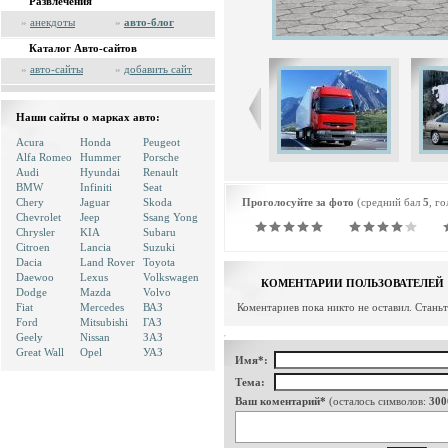
Развлечения
»
анекдоты
»
авто-блог
Каталог Авто-сайтов
»
авто-сайты
»
добавить сайт
Наши сайты о марках авто:
Acura
Honda
Peugeot
Alfa Romeo
Hummer
Porsche
Audi
Hyundai
Renault
BMW
Infiniti
Seat
Chery
Jaguar
Skoda
Проголосуйте за фото
(средний бал
5
, г
Chevrolet
Jeep
Ssang Yong
Chrysler
KIA
Subaru
Citroen
Lancia
Suzuki
Dacia
Land Rover
Toyota
Daewoo
Lexus
Volkswagen
КОМЕНТАРИИ ПОЛЬЗОВАТЕЛЕЙ
Dodge
Mazda
Volvo
Fiat
Mercedes
ВАЗ
Коментариев пока никто не оставил. Стань
Ford
Mitsubishi
ГАЗ
Geely
Nissan
ЗАЗ
Great Wall
Opel
УАЗ
Имя*:
Тема:
Ваш коментарий*
(осталось символов:
300