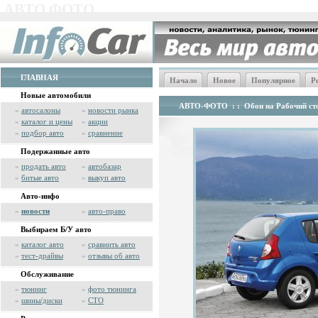
АВТО ФОТО
ГЛАВНАЯ
Начало
Новое
Популярное
Р
Новые автомобили
АВТО-ФОТО
: :
Обои на Рабочий сто
»
автосалоны
»
новости рынка
»
каталог и цены
»
акции
»
подбор авто
»
сравнение
Подержанные авто
»
продать авто
»
автобазар
»
битые авто
»
выкуп авто
Авто-инфо
»
новости
»
авто-право
Выбираем Б/У авто
»
каталог авто
»
сравнить авто
»
тест-драйвы
»
отзывы об авто
Обслуживание
»
тюнинг
»
фото тюнинга
»
шины/диски
»
СТО