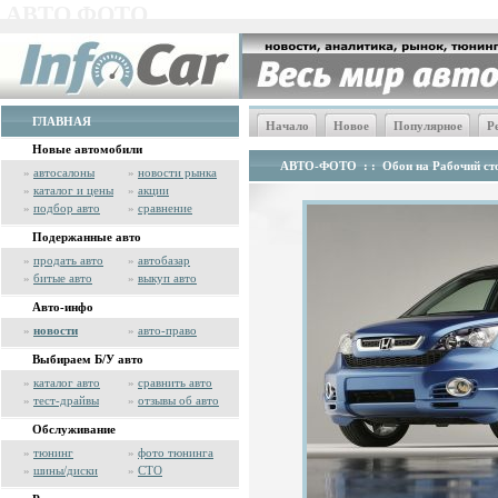
АВТО ФОТО
ГЛАВНАЯ
Начало
Новое
Популярное
Р
Новые автомобили
АВТО-ФОТО
: :
Обои на Рабочий сто
»
автосалоны
»
новости рынка
»
каталог и цены
»
акции
»
подбор авто
»
сравнение
Подержанные авто
»
продать авто
»
автобазар
»
битые авто
»
выкуп авто
Авто-инфо
»
новости
»
авто-право
Выбираем Б/У авто
»
каталог авто
»
сравнить авто
»
тест-драйвы
»
отзывы об авто
Обслуживание
»
тюнинг
»
фото тюнинга
»
шины/диски
»
СТО