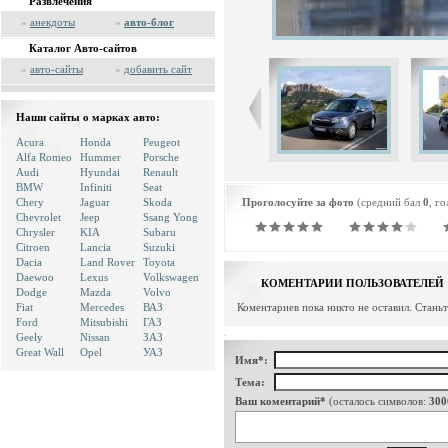
Развлечения
»
анекдоты
»
авто-блог
Каталог Авто-сайтов
»
авто-сайты
»
добавить сайт
Наши сайты о марках авто:
Acura
Honda
Peugeot
Alfa Romeo
Hummer
Porsche
Audi
Hyundai
Renault
BMW
Infiniti
Seat
Chery
Jaguar
Skoda
Проголосуйте за фото
(средний бал
0
, г
Chevrolet
Jeep
Ssang Yong
Chrysler
KIA
Subaru
Citroen
Lancia
Suzuki
Dacia
Land Rover
Toyota
Daewoo
Lexus
Volkswagen
КОМЕНТАРИИ ПОЛЬЗОВАТЕЛЕЙ
Dodge
Mazda
Volvo
Fiat
Mercedes
ВАЗ
Коментариев пока никто не оставил. Стань
Ford
Mitsubishi
ГАЗ
Geely
Nissan
ЗАЗ
Great Wall
Opel
УАЗ
Имя*:
Тема:
Ваш коментарий*
(осталось символов:
300