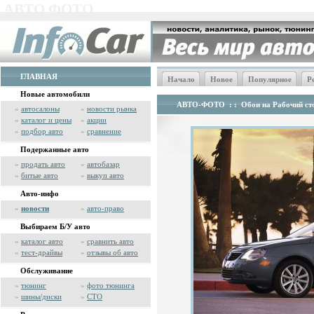
АВТО ФОТО
ГЛАВНАЯ
Начало
Новое
Популярное
Р
Новые автомобили
АВТО-ФОТО
: :
Обои на Рабочий сто
»
автосалоны
»
новости рынка
»
каталог и цены
»
акции
»
подбор авто
»
сравнение
Подержанные авто
»
продать авто
»
автобазар
»
битые авто
»
выкуп авто
Авто-инфо
»
новости
»
авто-право
Выбираем Б/У авто
»
каталог авто
»
сравнить авто
»
тест-драйвы
»
отзывы об авто
Обслуживание
»
тюнинг
»
фото тюнинга
»
шины/диски
»
СТО