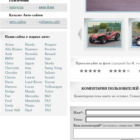
Развлечения
»
анекдоты
»
авто-блог
Каталог Авто-сайтов
»
авто-сайты
»
добавить сайт
Наши сайты о марках авто:
Acura
Honda
Peugeot
Alfa Romeo
Hummer
Porsche
Audi
Hyundai
Renault
BMW
Infiniti
Seat
Chery
Jaguar
Skoda
Проголосуйте за фото
(средний бал
0
, г
Chevrolet
Jeep
Ssang Yong
Chrysler
KIA
Subaru
Citroen
Lancia
Suzuki
Dacia
Land Rover
Toyota
Daewoo
Lexus
Volkswagen
КОМЕНТАРИИ ПОЛЬЗОВАТЕЛЕЙ
Dodge
Mazda
Volvo
Fiat
Mercedes
ВАЗ
Коментариев пока никто не оставил. Стань
Ford
Mitsubishi
ГАЗ
Geely
Nissan
ЗАЗ
Great Wall
Opel
УАЗ
Имя*:
Тема:
Ваш коментарий*
(осталось символов:
300