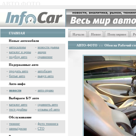
АВТО ФОТО
ГЛАВНАЯ
Начало
Новое
Популярное
Р
Новые автомобили
АВТО-ФОТО
: :
Обои на Рабочий сто
»
автосалоны
»
новости рынка
»
каталог и цены
»
акции
»
подбор авто
»
сравнение
Подержанные авто
»
продать авто
»
автобазар
»
битые авто
»
выкуп авто
Авто-инфо
»
новости
»
авто-право
Выбираем Б/У авто
»
каталог авто
»
сравнить авто
»
тест-драйвы
»
отзывы об авто
Обслуживание
»
тюнинг
»
фото тюнинга
»
шины/диски
»
СТО