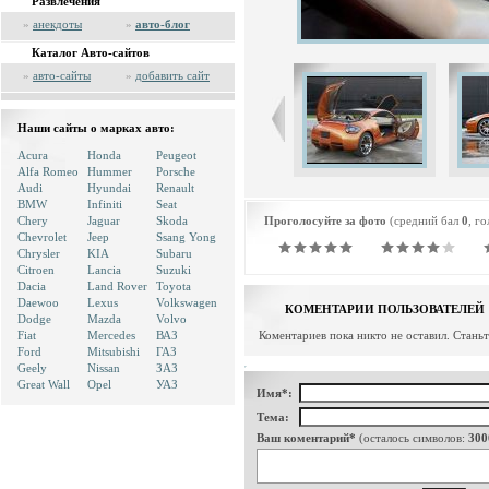
Развлечения
»
анекдоты
»
авто-блог
Каталог Авто-сайтов
»
авто-сайты
»
добавить сайт
Наши сайты о марках авто:
Acura
Honda
Peugeot
Alfa Romeo
Hummer
Porsche
Audi
Hyundai
Renault
BMW
Infiniti
Seat
Chery
Jaguar
Skoda
Проголосуйте за фото
(средний бал
0
, г
Chevrolet
Jeep
Ssang Yong
Chrysler
KIA
Subaru
Citroen
Lancia
Suzuki
Dacia
Land Rover
Toyota
Daewoo
Lexus
Volkswagen
КОМЕНТАРИИ ПОЛЬЗОВАТЕЛЕЙ
Dodge
Mazda
Volvo
Fiat
Mercedes
ВАЗ
Коментариев пока никто не оставил. Стань
Ford
Mitsubishi
ГАЗ
Geely
Nissan
ЗАЗ
Great Wall
Opel
УАЗ
Имя*:
Тема:
Ваш коментарий*
(осталось символов:
300