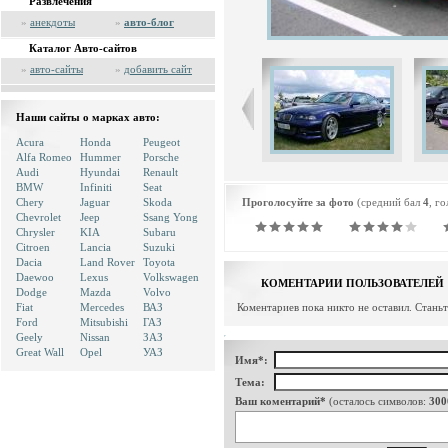
Развлечения
»
анекдоты
»
авто-блог
Каталог Авто-сайтов
»
авто-сайты
»
добавить сайт
Наши сайты о марках авто:
Acura
Honda
Peugeot
Alfa Romeo
Hummer
Porsche
Audi
Hyundai
Renault
BMW
Infiniti
Seat
Chery
Jaguar
Skoda
Проголосуйте за фото
(средний бал
4
, г
Chevrolet
Jeep
Ssang Yong
Chrysler
KIA
Subaru
Citroen
Lancia
Suzuki
Dacia
Land Rover
Toyota
Daewoo
Lexus
Volkswagen
КОМЕНТАРИИ ПОЛЬЗОВАТЕЛЕЙ
Dodge
Mazda
Volvo
Fiat
Mercedes
ВАЗ
Коментариев пока никто не оставил. Стань
Ford
Mitsubishi
ГАЗ
Geely
Nissan
ЗАЗ
Great Wall
Opel
УАЗ
Имя*:
Тема:
Ваш коментарий*
(осталось символов:
300