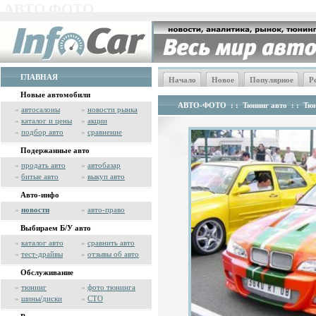
АВТО ФОТО
ГЛАВНАЯ
Начало
Новое
Популярное
Р
Новые автомобили
АВТО-ФОТО
: :
Тюнинг авто
: :
Тю
»
автосалоны
»
новости рынка
»
каталог и цены
»
акции
»
подбор авто
»
сравнение
Подержанные авто
»
продать авто
»
автобазар
»
битые авто
»
выкуп авто
Авто-инфо
»
новости
»
авто-право
Выбираем Б/У авто
»
каталог авто
»
сравнить авто
»
тест-драйвы
»
отзывы об авто
Обслуживание
»
тюнинг
»
фото тюнинга
»
шины/диски
»
СТО