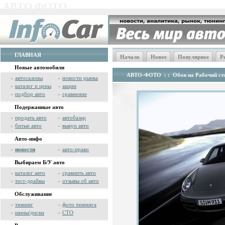
АВТО ФОТО
ГЛАВНАЯ
Начало
Новое
Популярное
Р
Новые автомобили
АВТО-ФОТО
: :
Обои на Рабочий сто
»
автосалоны
»
новости рынка
»
каталог и цены
»
акции
»
подбор авто
»
сравнение
Подержанные авто
»
продать авто
»
автобазар
»
битые авто
»
выкуп авто
Авто-инфо
»
новости
»
авто-право
Выбираем Б/У авто
»
каталог авто
»
сравнить авто
»
тест-драйвы
»
отзывы об авто
Обслуживание
»
тюнинг
»
фото тюнинга
»
шины/диски
»
СТО