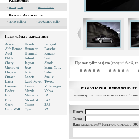
Развлечения
»
анекдоты
»
авто-блог
Каталог Авто-сайтов
»
авто-сайты
»
добавить сайт
Наши сайты о марках авто:
Acura
Honda
Peugeot
Alfa Romeo
Hummer
Porsche
Audi
Hyundai
Renault
BMW
Infiniti
Seat
Chery
Jaguar
Skoda
Проголосуйте за фото
(средний бал
5
, г
Chevrolet
Jeep
Ssang Yong
Chrysler
KIA
Subaru
Citroen
Lancia
Suzuki
Dacia
Land Rover
Toyota
Daewoo
Lexus
Volkswagen
КОМЕНТАРИИ ПОЛЬЗОВАТЕЛЕЙ
Dodge
Mazda
Volvo
Fiat
Mercedes
ВАЗ
Коментариев пока никто не оставил. Стань
Ford
Mitsubishi
ГАЗ
Geely
Nissan
ЗАЗ
Great Wall
Opel
УАЗ
Имя*:
Тема:
Ваш коментарий*
(осталось символов:
300