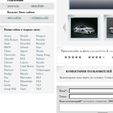
Развлечения
»
анекдоты
»
авто-блог
Каталог Авто-сайтов
»
авто-сайты
»
добавить сайт
Наши сайты о марках авто:
Acura
Honda
Peugeot
Alfa Romeo
Hummer
Porsche
Audi
Hyundai
Renault
BMW
Infiniti
Seat
Chery
Jaguar
Skoda
Проголосуйте за фото
(средний бал
0
, г
Chevrolet
Jeep
Ssang Yong
Chrysler
KIA
Subaru
Citroen
Lancia
Suzuki
Dacia
Land Rover
Toyota
Daewoo
Lexus
Volkswagen
КОМЕНТАРИИ ПОЛЬЗОВАТЕЛЕЙ
Dodge
Mazda
Volvo
Fiat
Mercedes
ВАЗ
Коментариев пока никто не оставил. Стань
Ford
Mitsubishi
ГАЗ
Geely
Nissan
ЗАЗ
Great Wall
Opel
УАЗ
Имя*:
Тема:
Ваш коментарий*
(осталось символов:
300