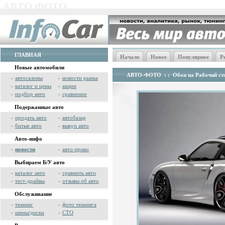
АВТО ФОТО
ГЛАВНАЯ
Начало
Новое
Популярное
Р
Новые автомобили
АВТО-ФОТО
: :
Обои на Рабочий сто
»
автосалоны
»
новости рынка
»
каталог и цены
»
акции
»
подбор авто
»
сравнение
Подержанные авто
»
продать авто
»
автобазар
»
битые авто
»
выкуп авто
Авто-инфо
»
новости
»
авто-право
Выбираем Б/У авто
»
каталог авто
»
сравнить авто
»
тест-драйвы
»
отзывы об авто
Обслуживание
»
тюнинг
»
фото тюнинга
»
шины/диски
»
СТО