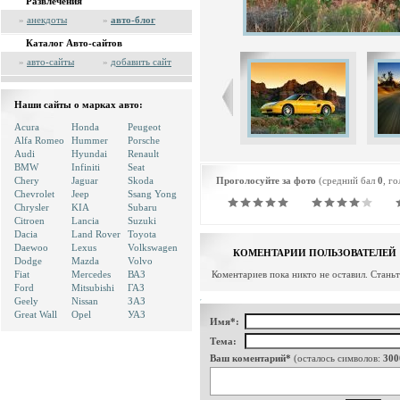
Развлечения
»
анекдоты
»
авто-блог
Каталог Авто-сайтов
»
авто-сайты
»
добавить сайт
Наши сайты о марках авто:
Acura
Honda
Peugeot
Alfa Romeo
Hummer
Porsche
Audi
Hyundai
Renault
BMW
Infiniti
Seat
Chery
Jaguar
Skoda
Проголосуйте за фото
(средний бал
0
, г
Chevrolet
Jeep
Ssang Yong
Chrysler
KIA
Subaru
Citroen
Lancia
Suzuki
Dacia
Land Rover
Toyota
Daewoo
Lexus
Volkswagen
КОМЕНТАРИИ ПОЛЬЗОВАТЕЛЕЙ
Dodge
Mazda
Volvo
Fiat
Mercedes
ВАЗ
Коментариев пока никто не оставил. Стань
Ford
Mitsubishi
ГАЗ
Geely
Nissan
ЗАЗ
Great Wall
Opel
УАЗ
Имя*:
Тема:
Ваш коментарий*
(осталось символов:
300