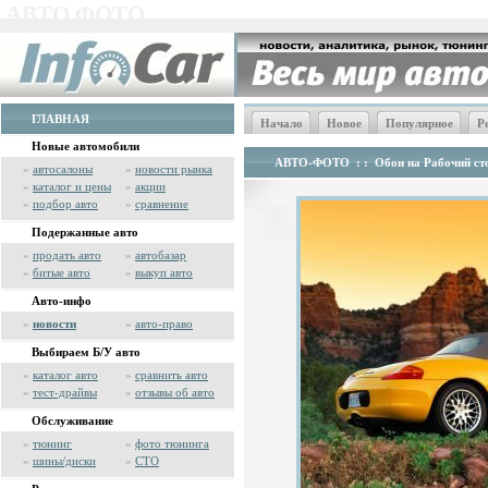
АВТО ФОТО
ГЛАВНАЯ
Начало
Новое
Популярное
Р
Новые автомобили
АВТО-ФОТО
: :
Обои на Рабочий сто
»
автосалоны
»
новости рынка
»
каталог и цены
»
акции
»
подбор авто
»
сравнение
Подержанные авто
»
продать авто
»
автобазар
»
битые авто
»
выкуп авто
Авто-инфо
»
новости
»
авто-право
Выбираем Б/У авто
»
каталог авто
»
сравнить авто
»
тест-драйвы
»
отзывы об авто
Обслуживание
»
тюнинг
»
фото тюнинга
»
шины/диски
»
СТО