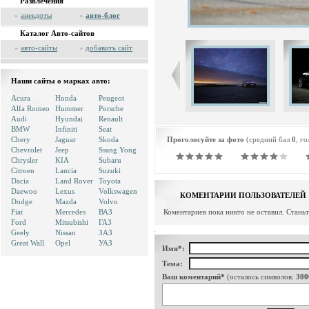
Развлечения
»
анекдоты
»
авто-блог
Каталог Авто-сайтов
»
авто-сайты
»
добавить сайт
Наши сайты о марках авто:
Acura
Honda
Peugeot
Alfa Romeo
Hummer
Porsche
Audi
Hyundai
Renault
BMW
Infiniti
Seat
Chery
Jaguar
Skoda
Проголосуйте за фото
(средний бал
0
, г
Chevrolet
Jeep
Ssang Yong
Chrysler
KIA
Subaru
Citroen
Lancia
Suzuki
Dacia
Land Rover
Toyota
Daewoo
Lexus
Volkswagen
КОМЕНТАРИИ ПОЛЬЗОВАТЕЛЕЙ
Dodge
Mazda
Volvo
Fiat
Mercedes
ВАЗ
Коментариев пока никто не оставил. Стань
Ford
Mitsubishi
ГАЗ
Geely
Nissan
ЗАЗ
Great Wall
Opel
УАЗ
Имя*:
Тема:
Ваш коментарий*
(осталось символов:
300