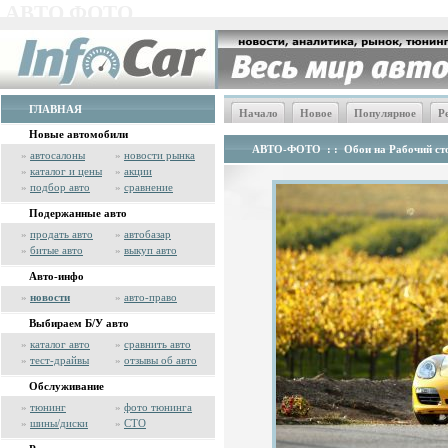
АВТО ФОТО
ГЛАВНАЯ
Начало
Новое
Популярное
Р
Новые автомобили
АВТО-ФОТО
: :
Обои на Рабочий сто
»
автосалоны
»
новости рынка
»
каталог и цены
»
акции
»
подбор авто
»
сравнение
Подержанные авто
»
продать авто
»
автобазар
»
битые авто
»
выкуп авто
Авто-инфо
»
новости
»
авто-право
Выбираем Б/У авто
»
каталог авто
»
сравнить авто
»
тест-драйвы
»
отзывы об авто
Обслуживание
»
тюнинг
»
фото тюнинга
»
шины/диски
»
СТО