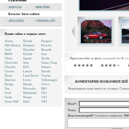
Развлечения
»
анекдоты
»
авто-блог
Каталог Авто-сайтов
»
авто-сайты
»
добавить сайт
Наши сайты о марках авто:
Acura
Honda
Peugeot
Alfa Romeo
Hummer
Porsche
Audi
Hyundai
Renault
BMW
Infiniti
Seat
Chery
Jaguar
Skoda
Проголосуйте за фото
(средний бал
0
, г
Chevrolet
Jeep
Ssang Yong
Chrysler
KIA
Subaru
Citroen
Lancia
Suzuki
Dacia
Land Rover
Toyota
Daewoo
Lexus
Volkswagen
КОМЕНТАРИИ ПОЛЬЗОВАТЕЛЕЙ
Dodge
Mazda
Volvo
Fiat
Mercedes
ВАЗ
Коментариев пока никто не оставил. Стань
Ford
Mitsubishi
ГАЗ
Geely
Nissan
ЗАЗ
Great Wall
Opel
УАЗ
Имя*:
Тема:
Ваш коментарий*
(осталось символов:
300