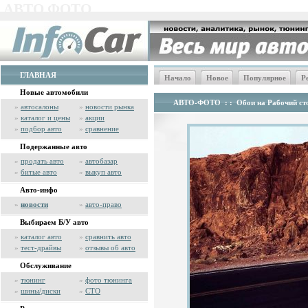
АВТО ФОТО
ГЛАВНАЯ
Начало
Новое
Популярное
Р
Новые автомобили
АВТО-ФОТО
: :
Обои на Рабочий сто
»
автосалоны
»
новости рынка
»
каталог и цены
»
акции
»
подбор авто
»
сравнение
Подержанные авто
»
продать авто
»
автобазар
»
битые авто
»
выкуп авто
Авто-инфо
»
новости
»
авто-право
Выбираем Б/У авто
»
каталог авто
»
сравнить авто
»
тест-драйвы
»
отзывы об авто
Обслуживание
»
тюнинг
»
фото тюнинга
»
шины/диски
»
СТО