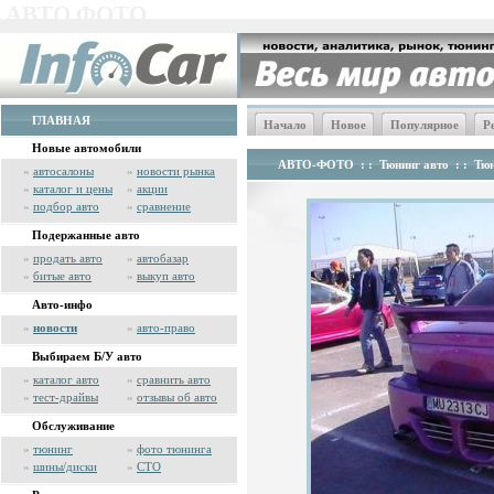
АВТО ФОТО
ГЛАВНАЯ
Начало
Новое
Популярное
Р
Новые автомобили
АВТО-ФОТО
: :
Тюнинг авто
: :
Тюн
»
автосалоны
»
новости рынка
»
каталог и цены
»
акции
»
подбор авто
»
сравнение
Подержанные авто
»
продать авто
»
автобазар
»
битые авто
»
выкуп авто
Авто-инфо
»
новости
»
авто-право
Выбираем Б/У авто
»
каталог авто
»
сравнить авто
»
тест-драйвы
»
отзывы об авто
Обслуживание
»
тюнинг
»
фото тюнинга
»
шины/диски
»
СТО