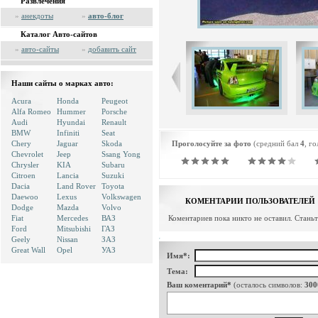
Развлечения
»
анекдоты
»
авто-блог
Каталог Авто-сайтов
»
авто-сайты
»
добавить сайт
Наши сайты о марках авто:
Acura
Honda
Peugeot
Alfa Romeo
Hummer
Porsche
Audi
Hyundai
Renault
BMW
Infiniti
Seat
Chery
Jaguar
Skoda
Проголосуйте за фото
(средний бал
4
, г
Chevrolet
Jeep
Ssang Yong
Chrysler
KIA
Subaru
Citroen
Lancia
Suzuki
Dacia
Land Rover
Toyota
Daewoo
Lexus
Volkswagen
КОМЕНТАРИИ ПОЛЬЗОВАТЕЛЕЙ
Dodge
Mazda
Volvo
Fiat
Mercedes
ВАЗ
Коментариев пока никто не оставил. Стань
Ford
Mitsubishi
ГАЗ
Geely
Nissan
ЗАЗ
Great Wall
Opel
УАЗ
Имя*:
Тема:
Ваш коментарий*
(осталось символов:
300