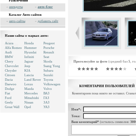
Развлечения
»
анекдоты
»
авто-блог
Каталог Авто-сайтов
»
авто-сайты
»
добавить сайт
Наши сайты о марках авто:
Acura
Honda
Peugeot
Alfa Romeo
Hummer
Porsche
Audi
Hyundai
Renault
BMW
Infiniti
Seat
Chery
Jaguar
Skoda
Проголосуйте за фото
(средний бал
5
, г
Chevrolet
Jeep
Ssang Yong
Chrysler
KIA
Subaru
Citroen
Lancia
Suzuki
Dacia
Land Rover
Toyota
Daewoo
Lexus
Volkswagen
КОМЕНТАРИИ ПОЛЬЗОВАТЕЛЕЙ
Dodge
Mazda
Volvo
Fiat
Mercedes
ВАЗ
Коментариев пока никто не оставил. Стань
Ford
Mitsubishi
ГАЗ
Geely
Nissan
ЗАЗ
Great Wall
Opel
УАЗ
Имя*:
Тема:
Ваш коментарий*
(осталось символов:
300