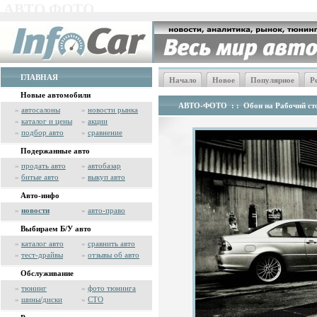
АВТО ФОТО
ГЛАВНАЯ
Начало
Новое
Популярное
Р
Новые автомобили
АВТО-ФОТО
: :
Обои на Рабочий сто
»
автосалоны
»
новости рынка
»
каталог и цены
»
акции
»
подбор авто
»
сравнение
Подержанные авто
»
продать авто
»
автобазар
»
битые авто
»
выкуп авто
Авто-инфо
»
новости
»
авто-право
Выбираем Б/У авто
»
каталог авто
»
сравнить авто
»
тест-драйвы
»
отзывы об авто
Обслуживание
»
тюнинг
»
фото тюнинга
»
шины/диски
»
СТО