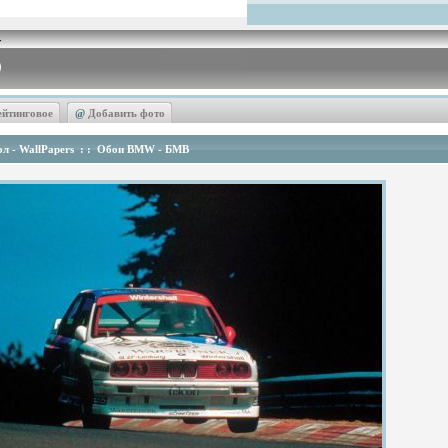
ейтинговое
@
Добавить фото
л - WallPapers
: :
Обои BMW - БМВ