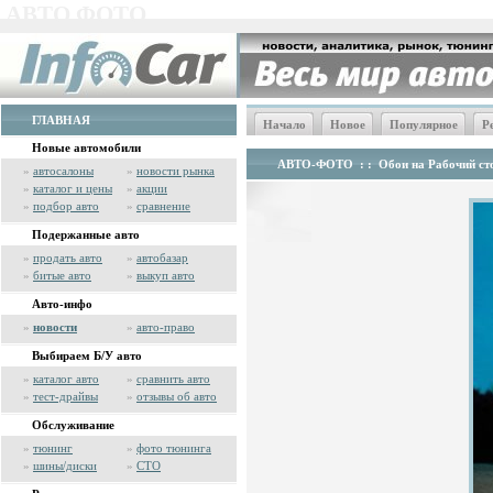
АВТО ФОТО
ГЛАВНАЯ
Начало
Новое
Популярное
Р
Новые автомобили
АВТО-ФОТО
: :
Обои на Рабочий сто
»
автосалоны
»
новости рынка
»
каталог и цены
»
акции
»
подбор авто
»
сравнение
Подержанные авто
»
продать авто
»
автобазар
»
битые авто
»
выкуп авто
Авто-инфо
»
новости
»
авто-право
Выбираем Б/У авто
»
каталог авто
»
сравнить авто
»
тест-драйвы
»
отзывы об авто
Обслуживание
»
тюнинг
»
фото тюнинга
»
шины/диски
»
СТО