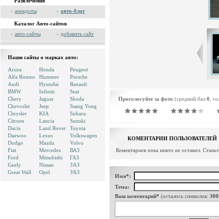
Развлечения
»
анекдоты
»
авто-блог
Каталог Авто-сайтов
»
авто-сайты
»
добавить сайт
Наши сайты о марках авто:
Acura
Honda
Peugeot
Alfa Romeo
Hummer
Porsche
Audi
Hyundai
Renault
BMW
Infiniti
Seat
Chery
Jaguar
Skoda
Проголосуйте за фото
(средний бал
0
, г
Chevrolet
Jeep
Ssang Yong
Chrysler
KIA
Subaru
Citroen
Lancia
Suzuki
Dacia
Land Rover
Toyota
Daewoo
Lexus
Volkswagen
КОМЕНТАРИИ ПОЛЬЗОВАТЕЛЕЙ
Dodge
Mazda
Volvo
Fiat
Mercedes
ВАЗ
Коментариев пока никто не оставил. Стань
Ford
Mitsubishi
ГАЗ
Geely
Nissan
ЗАЗ
Great Wall
Opel
УАЗ
Имя*:
Тема:
Ваш коментарий*
(осталось символов:
300