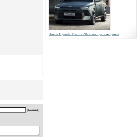
Новий Hyundai Elantra 2027 виходить на ринок
(
СПАМ
)