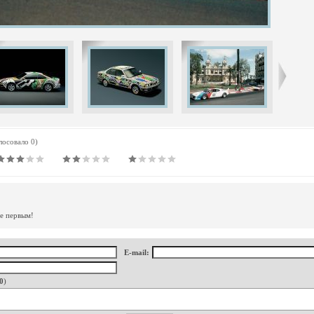
олосовало 0)
те первым!
E-mail:
0
)