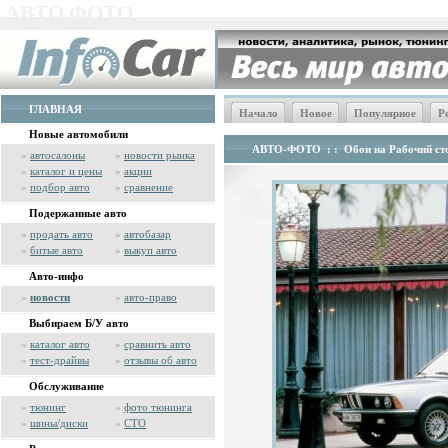
АВТО ФОТО
ГЛАВНАЯ
Начало
Новое
Популярное
Р
Новые автомобили
АВТО-ФОТО
: :
Обои на Рабочий сто
»
автосалоны
»
новости рынка
»
каталог и цены
»
акции
»
подбор авто
»
сравнение
Подержанные авто
»
продать авто
»
автобазар
»
битые авто
»
выкуп авто
Авто-инфо
»
новости
»
авто-право
Выбираем Б/У авто
»
каталог авто
»
сравнить авто
»
тест-драйвы
»
отзывы об авто
Обслуживание
»
тюнинг
»
фото тюнинга
»
шины/диски
»
СТО