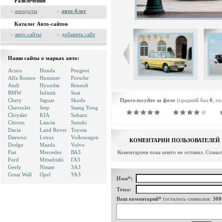
Развлечения
»
анекдоты
»
авто-блог
Каталог Авто-сайтов
»
авто-сайты
»
добавить сайт
Наши сайты о марках авто:
Acura
Honda
Peugeot
Alfa Romeo
Hummer
Porsche
Audi
Hyundai
Renault
BMW
Infiniti
Seat
Chery
Jaguar
Skoda
Проголосуйте за фото
(средний бал
0
, г
Chevrolet
Jeep
Ssang Yong
Chrysler
KIA
Subaru
Citroen
Lancia
Suzuki
Dacia
Land Rover
Toyota
Daewoo
Lexus
Volkswagen
КОМЕНТАРИИ ПОЛЬЗОВАТЕЛЕЙ
Dodge
Mazda
Volvo
Fiat
Mercedes
ВАЗ
Коментариев пока никто не оставил. Стань
Ford
Mitsubishi
ГАЗ
Geely
Nissan
ЗАЗ
Great Wall
Opel
УАЗ
Имя*:
Тема:
Ваш коментарий*
(осталось символов:
300