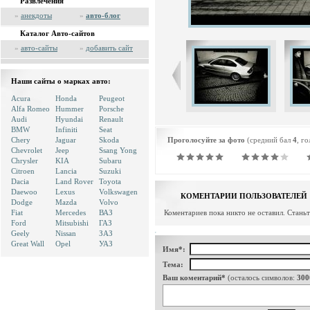
Развлечения
»
анекдоты
»
авто-блог
Каталог Авто-сайтов
»
авто-сайты
»
добавить сайт
Наши сайты о марках авто:
Acura
Honda
Peugeot
Alfa Romeo
Hummer
Porsche
Audi
Hyundai
Renault
BMW
Infiniti
Seat
Chery
Jaguar
Skoda
Проголосуйте за фото
(средний бал
4
, г
Chevrolet
Jeep
Ssang Yong
Chrysler
KIA
Subaru
Citroen
Lancia
Suzuki
Dacia
Land Rover
Toyota
Daewoo
Lexus
Volkswagen
КОМЕНТАРИИ ПОЛЬЗОВАТЕЛЕЙ
Dodge
Mazda
Volvo
Fiat
Mercedes
ВАЗ
Коментариев пока никто не оставил. Стань
Ford
Mitsubishi
ГАЗ
Geely
Nissan
ЗАЗ
Great Wall
Opel
УАЗ
Имя*:
Тема:
Ваш коментарий*
(осталось символов:
300