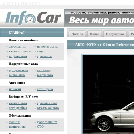
АВТО ФОТО
ГЛАВНАЯ
Начало
Новое
Популярное
Р
Новые автомобили
АВТО-ФОТО
: :
Обои на Рабочий сто
»
автосалоны
»
новости рынка
»
каталог и цены
»
акции
»
подбор авто
»
сравнение
Подержанные авто
»
продать авто
»
автобазар
»
битые авто
»
выкуп авто
Авто-инфо
»
новости
»
авто-право
Выбираем Б/У авто
»
каталог авто
»
сравнить авто
»
тест-драйвы
»
отзывы об авто
Обслуживание
»
тюнинг
»
фото тюнинга
»
шины/диски
»
СТО