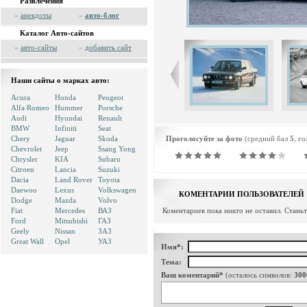
Развлечения
»
анекдоты
»
авто-блог
Каталог Авто-сайтов
»
авто-сайты
»
добавить сайт
Наши сайты о марках авто:
Acura
Honda
Peugeot
Alfa Romeo
Hummer
Porsche
Audi
Hyundai
Renault
BMW
Infiniti
Seat
Chery
Jaguar
Skoda
Проголосуйте за фото
(средний бал
5
, г
Chevrolet
Jeep
Ssang Yong
Chrysler
KIA
Subaru
Citroen
Lancia
Suzuki
Dacia
Land Rover
Toyota
Daewoo
Lexus
Volkswagen
КОМЕНТАРИИ ПОЛЬЗОВАТЕЛЕЙ
Dodge
Mazda
Volvo
Fiat
Mercedes
ВАЗ
Коментариев пока никто не оставил. Стань
Ford
Mitsubishi
ГАЗ
Geely
Nissan
ЗАЗ
Great Wall
Opel
УАЗ
Имя*:
Тема:
Ваш коментарий*
(осталось символов:
300