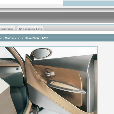
ейтинговое
@
Добавить фото
л - WallPapers
: :
Обои BMW - БМВ