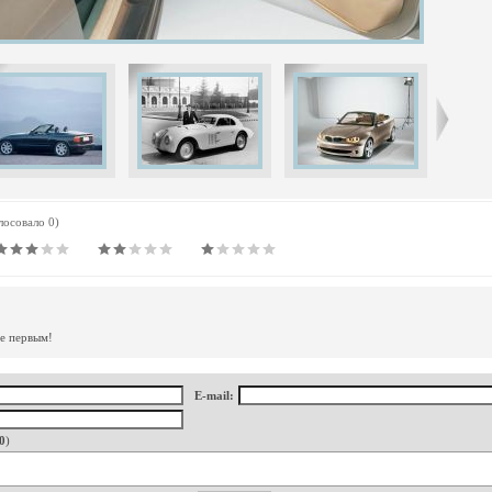
олосовало 0)
те первым!
E-mail:
0
)