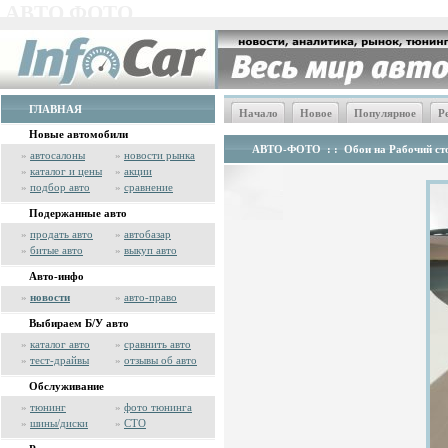
АВТО ФОТО
ГЛАВНАЯ
Начало
Новое
Популярное
Р
Новые автомобили
АВТО-ФОТО
: :
Обои на Рабочий сто
»
автосалоны
»
новости рынка
»
каталог и цены
»
акции
»
подбор авто
»
сравнение
Подержанные авто
»
продать авто
»
автобазар
»
битые авто
»
выкуп авто
Авто-инфо
»
новости
»
авто-право
Выбираем Б/У авто
»
каталог авто
»
сравнить авто
»
тест-драйвы
»
отзывы об авто
Обслуживание
»
тюнинг
»
фото тюнинга
»
шины/диски
»
СТО