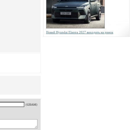
Новий Hyundai Elantra 2027 виходить на ринок
(
СПАМ
)