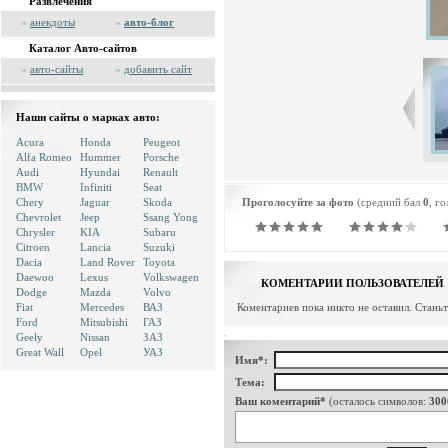
Развлечения
»
анекдоты
»
авто-блог
Каталог Авто-сайтов
»
авто-сайты
»
добавить сайт
Наши сайты о марках авто:
Acura
Honda
Peugeot
Alfa Romeo
Hummer
Porsche
Audi
Hyundai
Renault
BMW
Infiniti
Seat
Chery
Jaguar
Skoda
Проголосуйте за фото
(средний бал
0
, г
Chevrolet
Jeep
Ssang Yong
Chrysler
KIA
Subaru
Citroen
Lancia
Suzuki
Dacia
Land Rover
Toyota
Daewoo
Lexus
Volkswagen
КОМЕНТАРИИ ПОЛЬЗОВАТЕЛЕЙ
Dodge
Mazda
Volvo
Fiat
Mercedes
ВАЗ
Коментариев пока никто не оставил. Стань
Ford
Mitsubishi
ГАЗ
Geely
Nissan
ЗАЗ
Great Wall
Opel
УАЗ
Имя*:
Тема:
Ваш коментарий*
(осталось символов:
300