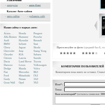
Развлечения
»
анекдоты
»
авто-блог
Каталог Авто-сайтов
»
авто-сайты
»
добавить сайт
Наши сайты о марках авто:
Acura
Honda
Peugeot
Alfa Romeo
Hummer
Porsche
Audi
Hyundai
Renault
BMW
Infiniti
Seat
Chery
Jaguar
Skoda
Проголосуйте за фото
(средний бал
1
, г
Chevrolet
Jeep
Ssang Yong
Chrysler
KIA
Subaru
Citroen
Lancia
Suzuki
Dacia
Land Rover
Toyota
Daewoo
Lexus
Volkswagen
КОМЕНТАРИИ ПОЛЬЗОВАТЕЛЕЙ
Dodge
Mazda
Volvo
Fiat
Mercedes
ВАЗ
Коментариев пока никто не оставил. Стань
Ford
Mitsubishi
ГАЗ
Geely
Nissan
ЗАЗ
Great Wall
Opel
УАЗ
Имя*:
Тема:
Ваш коментарий*
(осталось символов:
300