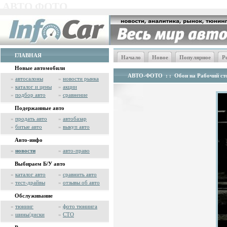
АВТО ФОТО
ГЛАВНАЯ
Начало
Новое
Популярное
Р
Новые автомобили
АВТО-ФОТО
: :
Обои на Рабочий сто
»
автосалоны
»
новости рынка
»
каталог и цены
»
акции
»
подбор авто
»
сравнение
Подержанные авто
»
продать авто
»
автобазар
»
битые авто
»
выкуп авто
Авто-инфо
»
новости
»
авто-право
Выбираем Б/У авто
»
каталог авто
»
сравнить авто
»
тест-драйвы
»
отзывы об авто
Обслуживание
»
тюнинг
»
фото тюнинга
»
шины/диски
»
СТО