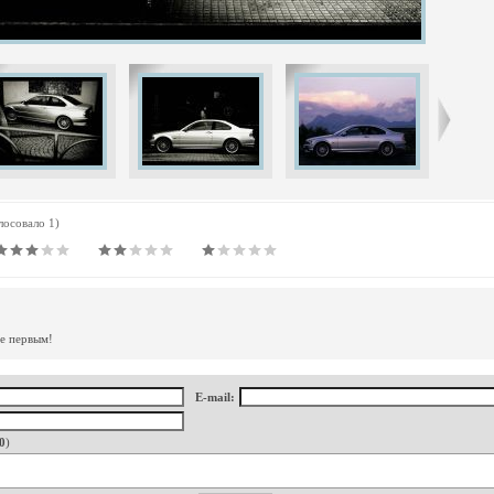
олосовало 1)
те первым!
E-mail:
0
)