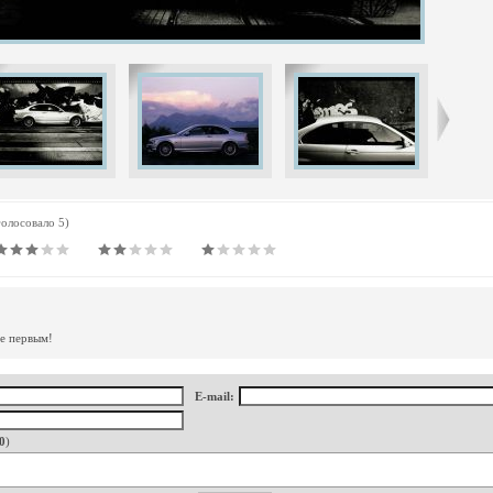
голосовало 5)
те первым!
E-mail:
0
)