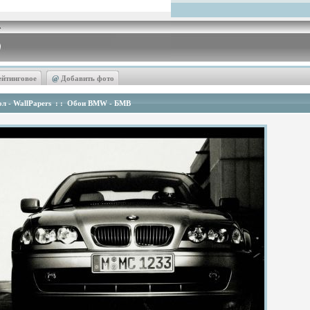
ейтинговое
@
Добавить фото
л - WallPapers
: :
Обои BMW - БМВ