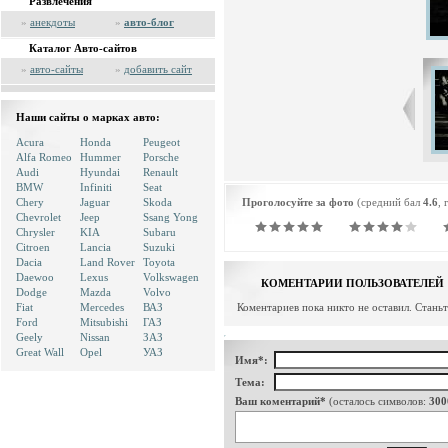
Развлечения
»
анекдоты
»
авто-блог
Каталог Авто-сайтов
»
авто-сайты
»
добавить сайт
Наши сайты о марках авто:
Acura
Honda
Peugeot
Alfa Romeo
Hummer
Porsche
Audi
Hyundai
Renault
BMW
Infiniti
Seat
Chery
Jaguar
Skoda
Проголосуйте за фото
(средний бал
4.6
, 
Chevrolet
Jeep
Ssang Yong
Chrysler
KIA
Subaru
Citroen
Lancia
Suzuki
Dacia
Land Rover
Toyota
Daewoo
Lexus
Volkswagen
КОМЕНТАРИИ ПОЛЬЗОВАТЕЛЕЙ
Dodge
Mazda
Volvo
Fiat
Mercedes
ВАЗ
Коментариев пока никто не оставил. Стань
Ford
Mitsubishi
ГАЗ
Geely
Nissan
ЗАЗ
Great Wall
Opel
УАЗ
Имя*:
Тема:
Ваш коментарий*
(осталось символов:
300