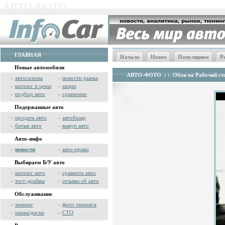
АВТО ФОТО
ГЛАВНАЯ
Начало
Новое
Популярное
Р
Новые автомобили
АВТО-ФОТО
: :
Обои на Рабочий сто
»
автосалоны
»
новости рынка
»
каталог и цены
»
акции
»
подбор авто
»
сравнение
Подержанные авто
»
продать авто
»
автобазар
»
битые авто
»
выкуп авто
Авто-инфо
»
новости
»
авто-право
Выбираем Б/У авто
»
каталог авто
»
сравнить авто
»
тест-драйвы
»
отзывы об авто
Обслуживание
»
тюнинг
»
фото тюнинга
»
шины/диски
»
СТО