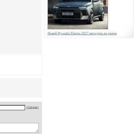
Новий Hyundai Elantra 2027 виходить на ринок
(
СПАМ
)