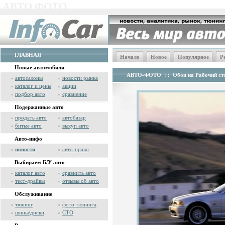
АВТО ФОТО
ГЛАВНАЯ
Начало
Новое
Популярное
Р
Новые автомобили
АВТО-ФОТО
: :
Обои на Рабочий сто
»
автосалоны
»
новости рынка
»
каталог и цены
»
акции
»
подбор авто
»
сравнение
Подержанные авто
»
продать авто
»
автобазар
»
битые авто
»
выкуп авто
Авто-инфо
»
новости
»
авто-право
Выбираем Б/У авто
»
каталог авто
»
сравнить авто
»
тест-драйвы
»
отзывы об авто
Обслуживание
»
тюнинг
»
фото тюнинга
»
шины/диски
»
СТО