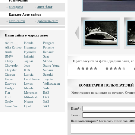
Развлечения
»
анекдоты
»
авто-блог
Каталог Авто-сайтов
»
авто-сайты
»
добавить сайт
Наши сайты о марках авто:
Acura
Honda
Peugeot
Alfa Romeo
Hummer
Porsche
Audi
Hyundai
Renault
BMW
Infiniti
Seat
Chery
Jaguar
Skoda
Проголосуйте за фото
(средний бал
5
, г
Chevrolet
Jeep
Ssang Yong
Chrysler
KIA
Subaru
Citroen
Lancia
Suzuki
Dacia
Land Rover
Toyota
Daewoo
Lexus
Volkswagen
КОМЕНТАРИИ ПОЛЬЗОВАТЕЛЕЙ
Dodge
Mazda
Volvo
Fiat
Mercedes
ВАЗ
Коментариев пока никто не оставил. Стань
Ford
Mitsubishi
ГАЗ
Geely
Nissan
ЗАЗ
Great Wall
Opel
УАЗ
Имя*:
Тема:
Ваш коментарий*
(осталось символов:
300