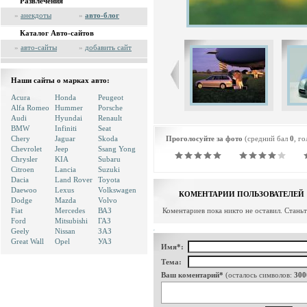
Развлечения
»
анекдоты
»
авто-блог
Каталог Авто-сайтов
»
авто-сайты
»
добавить сайт
Наши сайты о марках авто:
Acura
Honda
Peugeot
Alfa Romeo
Hummer
Porsche
Audi
Hyundai
Renault
BMW
Infiniti
Seat
Chery
Jaguar
Skoda
Проголосуйте за фото
(средний бал
0
, г
Chevrolet
Jeep
Ssang Yong
Chrysler
KIA
Subaru
Citroen
Lancia
Suzuki
Dacia
Land Rover
Toyota
Daewoo
Lexus
Volkswagen
КОМЕНТАРИИ ПОЛЬЗОВАТЕЛЕЙ
Dodge
Mazda
Volvo
Fiat
Mercedes
ВАЗ
Коментариев пока никто не оставил. Стань
Ford
Mitsubishi
ГАЗ
Geely
Nissan
ЗАЗ
Great Wall
Opel
УАЗ
Имя*:
Тема:
Ваш коментарий*
(осталось символов:
300