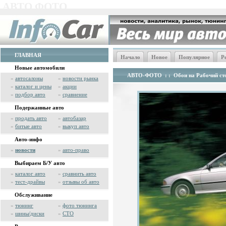
АВТО ФОТО
ГЛАВНАЯ
Начало
Новое
Популярное
Р
Новые автомобили
АВТО-ФОТО
: :
Обои на Рабочий сто
»
автосалоны
»
новости рынка
»
каталог и цены
»
акции
»
подбор авто
»
сравнение
Подержанные авто
»
продать авто
»
автобазар
»
битые авто
»
выкуп авто
Авто-инфо
»
новости
»
авто-право
Выбираем Б/У авто
»
каталог авто
»
сравнить авто
»
тест-драйвы
»
отзывы об авто
Обслуживание
»
тюнинг
»
фото тюнинга
»
шины/диски
»
СТО