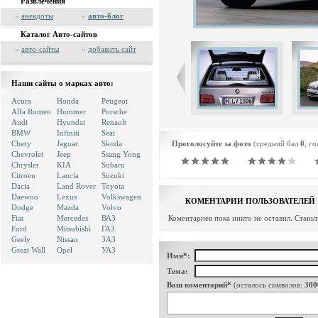
Развлечения
»
анекдоты
»
авто-блог
Каталог Авто-сайтов
»
авто-сайты
»
добавить сайт
Наши сайты о марках авто:
Acura
Honda
Peugeot
Alfa Romeo
Hummer
Porsche
Audi
Hyundai
Renault
BMW
Infiniti
Seat
Chery
Jaguar
Skoda
Проголосуйте за фото
(средний бал
0
, г
Chevrolet
Jeep
Ssang Yong
Chrysler
KIA
Subaru
Citroen
Lancia
Suzuki
Dacia
Land Rover
Toyota
Daewoo
Lexus
Volkswagen
КОМЕНТАРИИ ПОЛЬЗОВАТЕЛЕЙ
Dodge
Mazda
Volvo
Fiat
Mercedes
ВАЗ
Коментариев пока никто не оставил. Стань
Ford
Mitsubishi
ГАЗ
Geely
Nissan
ЗАЗ
Great Wall
Opel
УАЗ
Имя*:
Тема:
Ваш коментарий*
(осталось символов:
300