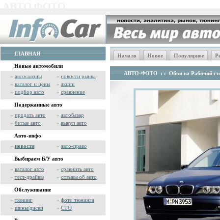
АВТО ФОТО
ГЛАВНАЯ
Начало
Новое
Популярное
Р
Новые автомобили
АВТО-ФОТО
: :
Обои на Рабочий сто
»
автосалоны
»
новости рынка
»
каталог и цены
»
акции
»
подбор авто
»
сравнение
Подержанные авто
»
продать авто
»
автобазар
»
битые авто
»
выкуп авто
Авто-инфо
»
новости
»
авто-право
Выбираем Б/У авто
»
каталог авто
»
сравнить авто
»
тест-драйвы
»
отзывы об авто
Обслуживание
»
тюнинг
»
фото тюнинга
»
шины/диски
»
СТО