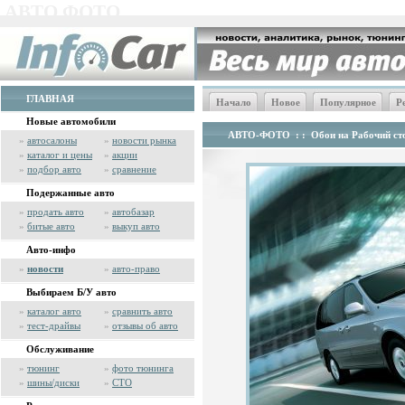
АВТО ФОТО
ГЛАВНАЯ
Начало
Новое
Популярное
Р
Новые автомобили
АВТО-ФОТО
: :
Обои на Рабочий сто
»
автосалоны
»
новости рынка
»
каталог и цены
»
акции
»
подбор авто
»
сравнение
Подержанные авто
»
продать авто
»
автобазар
»
битые авто
»
выкуп авто
Авто-инфо
»
новости
»
авто-право
Выбираем Б/У авто
»
каталог авто
»
сравнить авто
»
тест-драйвы
»
отзывы об авто
Обслуживание
»
тюнинг
»
фото тюнинга
»
шины/диски
»
СТО