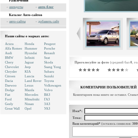
Развлечения
»
анекдоты
»
авто-блог
Каталог Авто-сайтов
»
авто-сайты
»
добавить сайт
Наши сайты о марках авто:
Acura
Honda
Peugeot
Alfa Romeo
Hummer
Porsche
Audi
Hyundai
Renault
BMW
Infiniti
Seat
Chery
Jaguar
Skoda
Проголосуйте за фото
(средний бал
0
, г
Chevrolet
Jeep
Ssang Yong
Chrysler
KIA
Subaru
Citroen
Lancia
Suzuki
Dacia
Land Rover
Toyota
Daewoo
Lexus
Volkswagen
КОМЕНТАРИИ ПОЛЬЗОВАТЕЛЕЙ
Dodge
Mazda
Volvo
Fiat
Mercedes
ВАЗ
Коментариев пока никто не оставил. Стань
Ford
Mitsubishi
ГАЗ
Geely
Nissan
ЗАЗ
Great Wall
Opel
УАЗ
Имя*:
Тема:
Ваш коментарий*
(осталось символов:
300