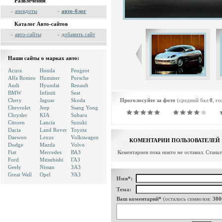
Развлечения
»
анекдоты
»
авто-блог
Каталог Авто-сайтов
»
авто-сайты
»
добавить сайт
Наши сайты о марках авто:
Acura
Honda
Peugeot
Alfa Romeo
Hummer
Porsche
Audi
Hyundai
Renault
BMW
Infiniti
Seat
Chery
Jaguar
Skoda
Проголосуйте за фото
(средний бал
0
, г
Chevrolet
Jeep
Ssang Yong
Chrysler
KIA
Subaru
Citroen
Lancia
Suzuki
Dacia
Land Rover
Toyota
Daewoo
Lexus
Volkswagen
КОМЕНТАРИИ ПОЛЬЗОВАТЕЛЕЙ
Dodge
Mazda
Volvo
Fiat
Mercedes
ВАЗ
Коментариев пока никто не оставил. Стань
Ford
Mitsubishi
ГАЗ
Geely
Nissan
ЗАЗ
Great Wall
Opel
УАЗ
Имя*:
Тема:
Ваш коментарий*
(осталось символов:
300