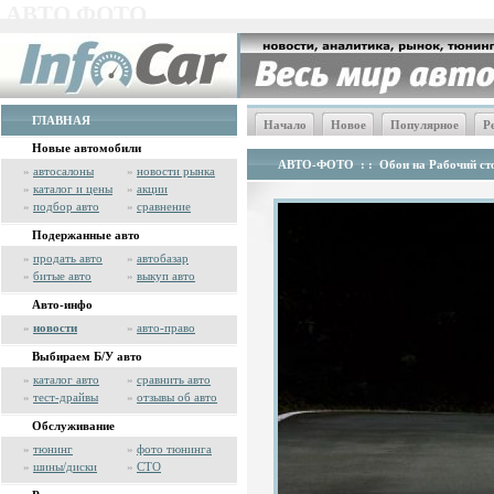
АВТО ФОТО
ГЛАВНАЯ
Начало
Новое
Популярное
Р
Новые автомобили
АВТО-ФОТО
: :
Обои на Рабочий сто
»
автосалоны
»
новости рынка
»
каталог и цены
»
акции
»
подбор авто
»
сравнение
Подержанные авто
»
продать авто
»
автобазар
»
битые авто
»
выкуп авто
Авто-инфо
»
новости
»
авто-право
Выбираем Б/У авто
»
каталог авто
»
сравнить авто
»
тест-драйвы
»
отзывы об авто
Обслуживание
»
тюнинг
»
фото тюнинга
»
шины/диски
»
СТО