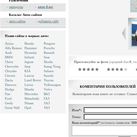
Развлечения
»
анекдоты
»
авто-блог
Каталог Авто-сайтов
»
авто-сайты
»
добавить сайт
Наши сайты о марках авто:
Acura
Honda
Peugeot
Alfa Romeo
Hummer
Porsche
Audi
Hyundai
Renault
BMW
Infiniti
Seat
Chery
Jaguar
Skoda
Проголосуйте за фото
(средний бал
0
, г
Chevrolet
Jeep
Ssang Yong
Chrysler
KIA
Subaru
Citroen
Lancia
Suzuki
Dacia
Land Rover
Toyota
Daewoo
Lexus
Volkswagen
КОМЕНТАРИИ ПОЛЬЗОВАТЕЛЕЙ
Dodge
Mazda
Volvo
Fiat
Mercedes
ВАЗ
Коментариев пока никто не оставил. Стань
Ford
Mitsubishi
ГАЗ
Geely
Nissan
ЗАЗ
Great Wall
Opel
УАЗ
Имя*:
Тема:
Ваш коментарий*
(осталось символов:
300