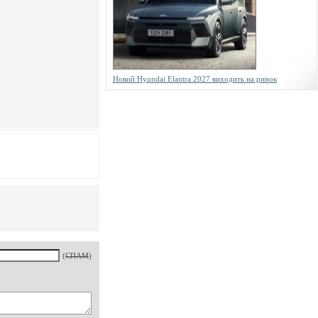
Новий Hyundai Elantra 2027 виходить на ринок
(
СПАМ
)