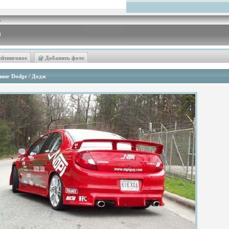
ейтинговое
@
Добавить фото
инг Dodge / Додж