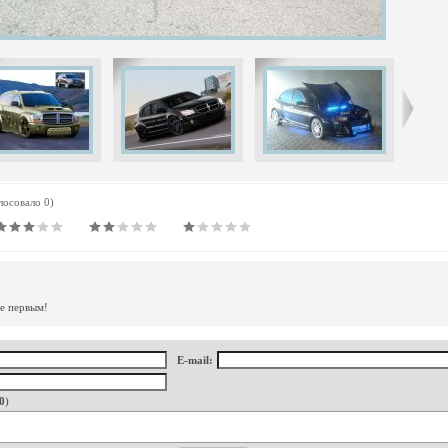
олосовало 0)
те первым!
E-mail:
0
)