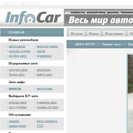
АВТО ФОТО
ГЛАВНАЯ
Начало
Новое
Популярное
Р
Новые автомобили
АВТО-ФОТО
: :
Тюнинг авто
: :
Тюн
»
автосалоны
»
новости рынка
»
каталог и цены
»
акции
»
подбор авто
»
сравнение
Подержанные авто
»
продать авто
»
автобазар
»
битые авто
»
выкуп авто
Авто-инфо
»
новости
»
авто-право
Выбираем Б/У авто
»
каталог авто
»
сравнить авто
»
тест-драйвы
»
отзывы об авто
Обслуживание
»
тюнинг
»
фото тюнинга
»
шины/диски
»
СТО