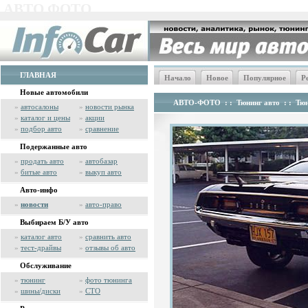
АВТО ФОТО
ГЛАВНАЯ
Начало
Новое
Популярное
Р
Новые автомобили
АВТО-ФОТО
: :
Тюнинг авто
: :
Тюн
»
автосалоны
»
новости рынка
»
каталог и цены
»
акции
»
подбор авто
»
сравнение
Подержанные авто
»
продать авто
»
автобазар
»
битые авто
»
выкуп авто
Авто-инфо
»
новости
»
авто-право
Выбираем Б/У авто
»
каталог авто
»
сравнить авто
»
тест-драйвы
»
отзывы об авто
Обслуживание
»
тюнинг
»
фото тюнинга
»
шины/диски
»
СТО