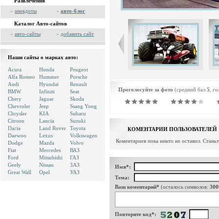
Развлечения
»
анекдоты
»
авто-блог
Каталог Авто-сайтов
»
авто-сайты
»
добавить сайт
Наши сайты о марках авто:
Acura
Honda
Peugeot
Alfa Romeo
Hummer
Porsche
Audi
Hyundai
Renault
Проголосуйте за фото
(средний бал
5
, г
BMW
Infiniti
Seat
Chery
Jaguar
Skoda
Chevrolet
Jeep
Ssang Yong
Chrysler
KIA
Subaru
Citroen
Lancia
Suzuki
Dacia
Land Rover
Toyota
КОМЕНТАРИИ ПОЛЬЗОВАТЕЛЕЙ
Daewoo
Lexus
Volkswagen
Коментариев пока никто не оставил. Стань
Dodge
Mazda
Volvo
Fiat
Mercedes
ВАЗ
Ford
Mitsubishi
ГАЗ
Geely
Nissan
ЗАЗ
Имя*:
Great Wall
Opel
УАЗ
Тема:
Ваш коментарий*
(осталось символов:
300
Повторите код*: